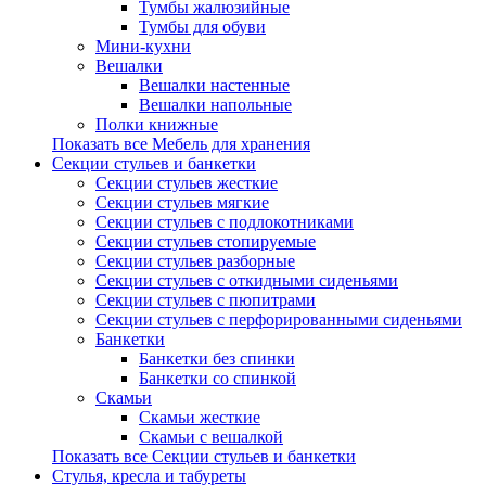
Тумбы жалюзийные
Тумбы для обуви
Мини-кухни
Вешалки
Вешалки настенные
Вешалки напольные
Полки книжные
Показать все Мебель для хранения
Секции стульев и банкетки
Секции стульев жесткие
Секции стульев мягкие
Секции стульев с подлокотниками
Секции стульев стопируемые
Секции стульев разборные
Секции стульев с откидными сиденьями
Секции стульев с пюпитрами
Секции стульев с перфорированными сиденьями
Банкетки
Банкетки без спинки
Банкетки со спинкой
Скамьи
Скамьи жесткие
Скамьи с вешалкой
Показать все Секции стульев и банкетки
Стулья, кресла и табуреты