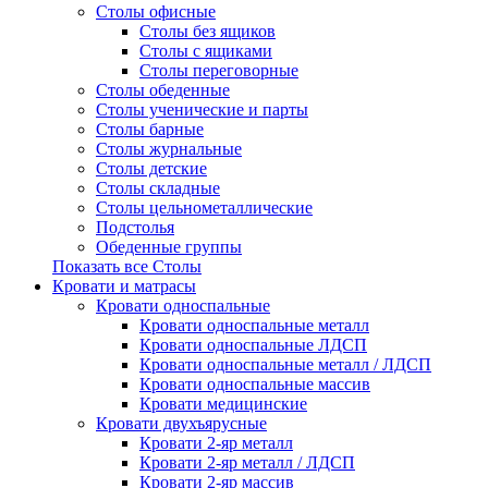
Столы офисные
Столы без ящиков
Столы с ящиками
Столы переговорные
Столы обеденные
Столы ученические и парты
Столы барные
Столы журнальные
Столы детские
Столы складные
Столы цельнометаллические
Подстолья
Обеденные группы
Показать все Столы
Кровати и матрасы
Кровати односпальные
Кровати односпальные металл
Кровати односпальные ЛДСП
Кровати односпальные металл / ЛДСП
Кровати односпальные массив
Кровати медицинские
Кровати двухъярусные
Кровати 2-яр металл
Кровати 2-яр металл / ЛДСП
Кровати 2-яр массив