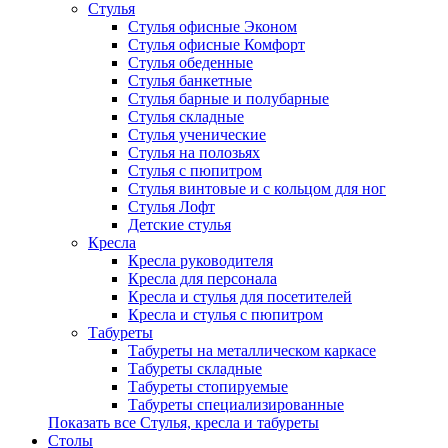
Стулья
Стулья офисные Эконом
Стулья офисные Комфорт
Стулья обеденные
Стулья банкетные
Стулья барные и полубарные
Стулья складные
Стулья ученические
Стулья на полозьях
Стулья с пюпитром
Стулья винтовые и с кольцом для ног
Стулья Лофт
Детские стулья
Кресла
Кресла руководителя
Кресла для персонала
Кресла и стулья для посетителей
Кресла и стулья с пюпитром
Табуреты
Табуреты на металлическом каркасе
Табуреты складные
Табуреты стопируемые
Табуреты специализированные
Показать все Стулья, кресла и табуреты
Столы