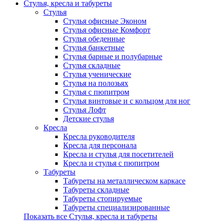
Стулья, кресла и табуреты
Стулья
Стулья офисные Эконом
Стулья офисные Комфорт
Стулья обеденные
Стулья банкетные
Стулья барные и полубарные
Стулья складные
Стулья ученические
Стулья на полозьях
Стулья с пюпитром
Стулья винтовые и с кольцом для ног
Стулья Лофт
Детские стулья
Кресла
Кресла руководителя
Кресла для персонала
Кресла и стулья для посетителей
Кресла и стулья с пюпитром
Табуреты
Табуреты на металлическом каркасе
Табуреты складные
Табуреты стопируемые
Табуреты специализированные
Показать все Стулья, кресла и табуреты