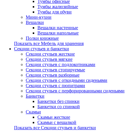
Тумбы офисные
Тумбы жалюзийные
Тумбы для обуви
Мини-кухни
Вешалки
Вешалки настенные
Вешалки напольные
Полки книжные
Показать все Мебель для хранения
Секции стульев и банкетки
Секции стульев жесткие
Секции стульев мягкие
Секции стульев с подлокотниками
Секции стульев стопируемые
Секции стульев разборные
Секции стульев с откидными сиденьями
Секции стульев с пюпитрами
Секции стульев с перфорированными сиденьями
Банкетки
Банкетки без спинки
Банкетки со спинкой
Скамьи
Скамьи жесткие
Скамьи с вешалкой
Показать все Секции стульев и банкетки