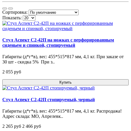
Сортировка:
Показать:
Стул Аспект С2-42П на ножках с перфорированным
сиденьем и спинкой, стопируемый
Габариты (д*г*в), вес: 455*515*817 мм, 4,1 кг. При заказе от
30 шт - скидка 5% При з..
2 055 pуб
Купить
Стул Аспект С2-42П стопируемый, черный
Габариты (д*г*в), вес: 455*515*817 мм, 4,1 кг. Распродажа!
Адрес склада: МО, Апрелевк..
2 265 pуб
2 466 pуб