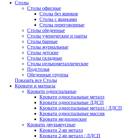
Столы
Столы офисные
Столы без ящиков
Столы с ящиками
Столы переговорные
Столы обеденные
Столы ученические и парты
Столы барные
Столы журнальные
Столы детские
Столы складные
Столы цельнометаллические
Подстолья
Обеденные группы
Показать все Столы
Кровати и матрасы
Кровати односпальные
Кровати односпальные металл
Кровати односпальные ЛДСП
Кровати односпальные металл / ЛДСП
Кровати односпальные массив
Кровати медицинские
Кровати двухъярусные
Кровати 2-яр металл
Кровати 2-яр металл / ЛДСП