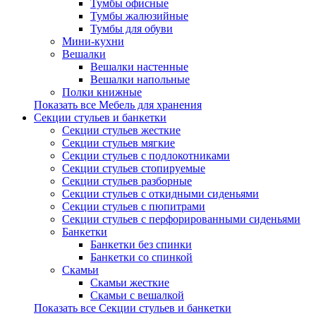
Тумбы офисные
Тумбы жалюзийные
Тумбы для обуви
Мини-кухни
Вешалки
Вешалки настенные
Вешалки напольные
Полки книжные
Показать все Мебель для хранения
Секции стульев и банкетки
Секции стульев жесткие
Секции стульев мягкие
Секции стульев с подлокотниками
Секции стульев стопируемые
Секции стульев разборные
Секции стульев с откидными сиденьями
Секции стульев с пюпитрами
Секции стульев с перфорированными сиденьями
Банкетки
Банкетки без спинки
Банкетки со спинкой
Скамьи
Скамьи жесткие
Скамьи с вешалкой
Показать все Секции стульев и банкетки