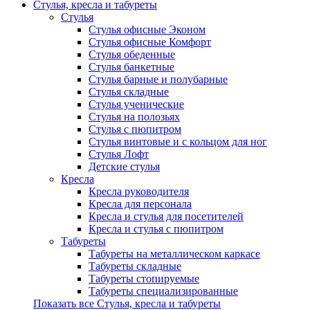
Стулья, кресла и табуреты
Стулья
Стулья офисные Эконом
Стулья офисные Комфорт
Стулья обеденные
Стулья банкетные
Стулья барные и полубарные
Стулья складные
Стулья ученические
Стулья на полозьях
Стулья с пюпитром
Стулья винтовые и с кольцом для ног
Стулья Лофт
Детские стулья
Кресла
Кресла руководителя
Кресла для персонала
Кресла и стулья для посетителей
Кресла и стулья с пюпитром
Табуреты
Табуреты на металлическом каркасе
Табуреты складные
Табуреты стопируемые
Табуреты специализированные
Показать все Стулья, кресла и табуреты