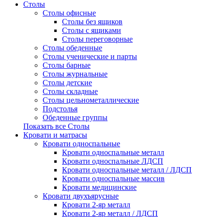
Столы
Столы офисные
Столы без ящиков
Столы с ящиками
Столы переговорные
Столы обеденные
Столы ученические и парты
Столы барные
Столы журнальные
Столы детские
Столы складные
Столы цельнометаллические
Подстолья
Обеденные группы
Показать все Столы
Кровати и матрасы
Кровати односпальные
Кровати односпальные металл
Кровати односпальные ЛДСП
Кровати односпальные металл / ЛДСП
Кровати односпальные массив
Кровати медицинские
Кровати двухъярусные
Кровати 2-яр металл
Кровати 2-яр металл / ЛДСП