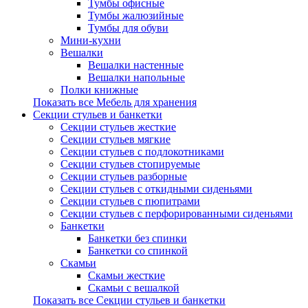
Тумбы офисные
Тумбы жалюзийные
Тумбы для обуви
Мини-кухни
Вешалки
Вешалки настенные
Вешалки напольные
Полки книжные
Показать все Мебель для хранения
Секции стульев и банкетки
Секции стульев жесткие
Секции стульев мягкие
Секции стульев с подлокотниками
Секции стульев стопируемые
Секции стульев разборные
Секции стульев с откидными сиденьями
Секции стульев с пюпитрами
Секции стульев с перфорированными сиденьями
Банкетки
Банкетки без спинки
Банкетки со спинкой
Скамьи
Скамьи жесткие
Скамьи с вешалкой
Показать все Секции стульев и банкетки