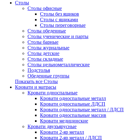
Столы
Столы офисные
Столы без ящиков
Столы с ящиками
Столы переговорные
Столы обеденные
Столы ученические и парты
Столы барные
Столы журнальные
Столы детские
Столы складные
Столы цельнометаллические
Подстолья
Обеденные группы
Показать все Столы
Кровати и матрасы
Кровати односпальные
Кровати односпальные металл
Кровати односпальные ЛДСП
Кровати односпальные металл / ЛДСП
Кровати односпальные массив
Кровати медицинские
Кровати двухъярусные
Кровати 2-яр металл
Кровати 2-яр металл / ЛДСП