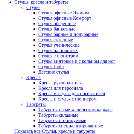
Стулья, кресла и табуреты
Стулья
Стулья офисные Эконом
Стулья офисные Комфорт
Стулья обеденные
Стулья банкетные
Стулья барные и полубарные
Стулья складные
Стулья ученические
Стулья на полозьях
Стулья с пюпитром
Стулья винтовые и с кольцом для ног
Стулья Лофт
Детские стулья
Кресла
Кресла руководителя
Кресла для персонала
Кресла и стулья для посетителей
Кресла и стулья с пюпитром
Табуреты
Табуреты на металлическом каркасе
Табуреты складные
Табуреты стопируемые
Табуреты специализированные
Показать все Стулья, кресла и табуреты