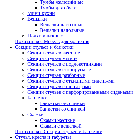
Тумбы жалюзийные
Тумбы для обуви
Мини-кухни
Вешалки
Вешалки настенные
Вешалки напольные
Полки книжные
Показать все Мебель для хранения
Секции стульев и банкетки
Секции стульев жесткие
Секции стульев мягкие
Секции стульев с подлокотниками
Секции стульев стопируемые
Секции стульев разборные
Секции стульев с откидными сиденьями
Секции стульев с пюпитрами
Секции стульев с перфорированными сиденьями
Банкетки
Банкетки без спинки
Банкетки со спинкой
Скамьи
Скамьи жесткие
Скамьи с вешалкой
Показать все Секции стульев и банкетки
Стулья, кресла и табуреты