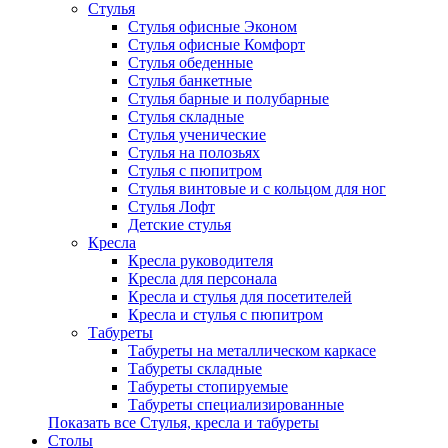
Стулья
Стулья офисные Эконом
Стулья офисные Комфорт
Стулья обеденные
Стулья банкетные
Стулья барные и полубарные
Стулья складные
Стулья ученические
Стулья на полозьях
Стулья с пюпитром
Стулья винтовые и с кольцом для ног
Стулья Лофт
Детские стулья
Кресла
Кресла руководителя
Кресла для персонала
Кресла и стулья для посетителей
Кресла и стулья с пюпитром
Табуреты
Табуреты на металлическом каркасе
Табуреты складные
Табуреты стопируемые
Табуреты специализированные
Показать все Стулья, кресла и табуреты
Столы