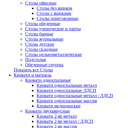
Столы офисные
Столы без ящиков
Столы с ящиками
Столы переговорные
Столы обеденные
Столы ученические и парты
Столы барные
Столы журнальные
Столы детские
Столы складные
Столы цельнометаллические
Подстолья
Обеденные группы
Показать все Столы
Кровати и матрасы
Кровати односпальные
Кровати односпальные металл
Кровати односпальные ЛДСП
Кровати односпальные металл / ЛДСП
Кровати односпальные массив
Кровати медицинские
Кровати двухъярусные
Кровати 2-яр металл
Кровати 2-яр металл / ЛДСП
Кровати 2-яр массив