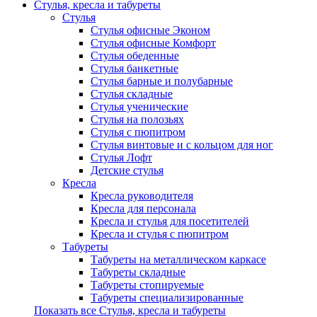
Стулья, кресла и табуреты
Стулья
Стулья офисные Эконом
Стулья офисные Комфорт
Стулья обеденные
Стулья банкетные
Стулья барные и полубарные
Стулья складные
Стулья ученические
Стулья на полозьях
Стулья с пюпитром
Стулья винтовые и с кольцом для ног
Стулья Лофт
Детские стулья
Кресла
Кресла руководителя
Кресла для персонала
Кресла и стулья для посетителей
Кресла и стулья с пюпитром
Табуреты
Табуреты на металлическом каркасе
Табуреты складные
Табуреты стопируемые
Табуреты специализированные
Показать все Стулья, кресла и табуреты