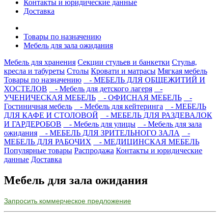
Контакты и юридические данные
Доставка
Товары по назначению
Мебель для зала ожидания
Мебель для хранения
Секции стульев и банкетки
Стулья,
кресла и табуреты
Столы
Кровати и матрасы
Мягкая мебель
Товары по назначению
- МЕБЕЛЬ ДЛЯ ОБЩЕЖИТИЙ И
ХОСТЕЛОВ
- Мебель для детского лагеря
-
УЧЕНИЧЕСКАЯ МЕБЕЛЬ
- ОФИСНАЯ МЕБЕЛЬ
-
Гостиничная мебель
- Мебель для кейтеринга
- МЕБЕЛЬ
ДЛЯ КАФЕ И СТОЛОВОЙ
- МЕБЕЛЬ ДЛЯ РАЗДЕВАЛОК
И ГАРДЕРОБОВ
- Мебель для улицы
- Мебель для зала
ожидания
- МЕБЕЛЬ ДЛЯ ЗРИТЕЛЬНОГО ЗАЛА
-
МЕБЕЛЬ ДЛЯ РАБОЧИХ
- МЕДИЦИНСКАЯ МЕБЕЛЬ
Популярные товары
Распродажа
Контакты и юридические
данные
Доставка
Мебель для зала ожидания
Запросить коммерческое предложение