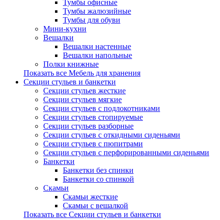
Тумбы офисные
Тумбы жалюзийные
Тумбы для обуви
Мини-кухни
Вешалки
Вешалки настенные
Вешалки напольные
Полки книжные
Показать все Мебель для хранения
Секции стульев и банкетки
Секции стульев жесткие
Секции стульев мягкие
Секции стульев с подлокотниками
Секции стульев стопируемые
Секции стульев разборные
Секции стульев с откидными сиденьями
Секции стульев с пюпитрами
Секции стульев с перфорированными сиденьями
Банкетки
Банкетки без спинки
Банкетки со спинкой
Скамьи
Скамьи жесткие
Скамьи с вешалкой
Показать все Секции стульев и банкетки