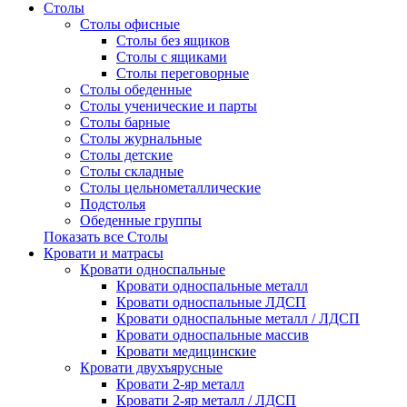
Столы
Столы офисные
Столы без ящиков
Столы с ящиками
Столы переговорные
Столы обеденные
Столы ученические и парты
Столы барные
Столы журнальные
Столы детские
Столы складные
Столы цельнометаллические
Подстолья
Обеденные группы
Показать все Столы
Кровати и матрасы
Кровати односпальные
Кровати односпальные металл
Кровати односпальные ЛДСП
Кровати односпальные металл / ЛДСП
Кровати односпальные массив
Кровати медицинские
Кровати двухъярусные
Кровати 2-яр металл
Кровати 2-яр металл / ЛДСП