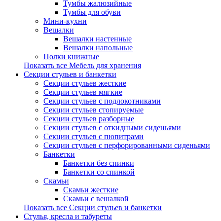
Тумбы жалюзийные
Тумбы для обуви
Мини-кухни
Вешалки
Вешалки настенные
Вешалки напольные
Полки книжные
Показать все Мебель для хранения
Секции стульев и банкетки
Секции стульев жесткие
Секции стульев мягкие
Секции стульев с подлокотниками
Секции стульев стопируемые
Секции стульев разборные
Секции стульев с откидными сиденьями
Секции стульев с пюпитрами
Секции стульев с перфорированными сиденьями
Банкетки
Банкетки без спинки
Банкетки со спинкой
Скамьи
Скамьи жесткие
Скамьи с вешалкой
Показать все Секции стульев и банкетки
Стулья, кресла и табуреты