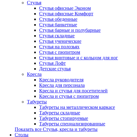
Стулья
Стулья офисные Эконом
Стулья офисные Комфорт
Стулья обеденные
Стулья банкетные
Стулья барные и полубарные
Стулья складные
Стулья ученические
Стулья на полозьях
Стулья с пюпитром
Стулья винтовые и с кольцом для ног
Стулья Лофт
Детские стулья
Кресла
Кресла руководителя
Кресла для персонала
Кресла и стулья для посетителей
Кресла и стулья с пюпитром
Табуреты
Табуреты на металлическом каркасе
Табуреты складные
Табуреты стопируемые
Табуреты специализированные
Показать все Стулья, кресла и табуреты
Столы