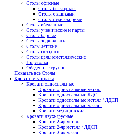
Столы офисные
Столы без ящиков
Столы с ящиками
Столы переговорные
Столы обеденные
Столы ученические и парты
Столы барные
Столы журнальные
Столы детские
Столы складные
Столы цельнометаллические
Подстолья
Обеденные группы
Показать все Столы
Кровати и матрасы
Кровати односпальные
Кровати односпальные металл
Кровати односпальные ЛДСП
Кровати односпальные металл / ЛДСП
Кровати односпальные массив
Кровати медицинские
Кровати двухъярусные
Кровати 2-яр металл
Кровати 2-яр металл / ЛДСП
Кровати 2-яр массив