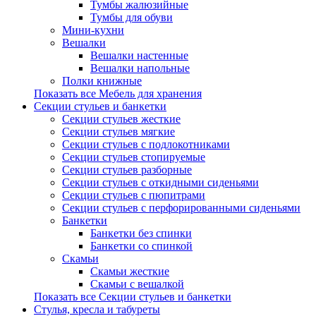
Тумбы жалюзийные
Тумбы для обуви
Мини-кухни
Вешалки
Вешалки настенные
Вешалки напольные
Полки книжные
Показать все Мебель для хранения
Секции стульев и банкетки
Секции стульев жесткие
Секции стульев мягкие
Секции стульев с подлокотниками
Секции стульев стопируемые
Секции стульев разборные
Секции стульев с откидными сиденьями
Секции стульев с пюпитрами
Секции стульев с перфорированными сиденьями
Банкетки
Банкетки без спинки
Банкетки со спинкой
Скамьи
Скамьи жесткие
Скамьи с вешалкой
Показать все Секции стульев и банкетки
Стулья, кресла и табуреты