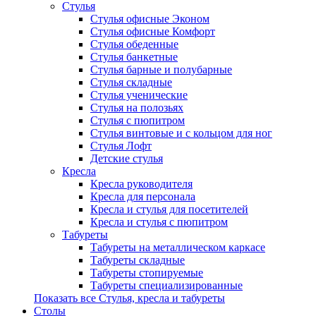
Стулья
Стулья офисные Эконом
Стулья офисные Комфорт
Стулья обеденные
Стулья банкетные
Стулья барные и полубарные
Стулья складные
Стулья ученические
Стулья на полозьях
Стулья с пюпитром
Стулья винтовые и с кольцом для ног
Стулья Лофт
Детские стулья
Кресла
Кресла руководителя
Кресла для персонала
Кресла и стулья для посетителей
Кресла и стулья с пюпитром
Табуреты
Табуреты на металлическом каркасе
Табуреты складные
Табуреты стопируемые
Табуреты специализированные
Показать все Стулья, кресла и табуреты
Столы