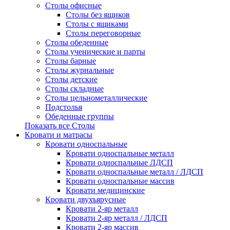
Столы офисные
Столы без ящиков
Столы с ящиками
Столы переговорные
Столы обеденные
Столы ученические и парты
Столы барные
Столы журнальные
Столы детские
Столы складные
Столы цельнометаллические
Подстолья
Обеденные группы
Показать все Столы
Кровати и матрасы
Кровати односпальные
Кровати односпальные металл
Кровати односпальные ЛДСП
Кровати односпальные металл / ЛДСП
Кровати односпальные массив
Кровати медицинские
Кровати двухъярусные
Кровати 2-яр металл
Кровати 2-яр металл / ЛДСП
Кровати 2-яр массив