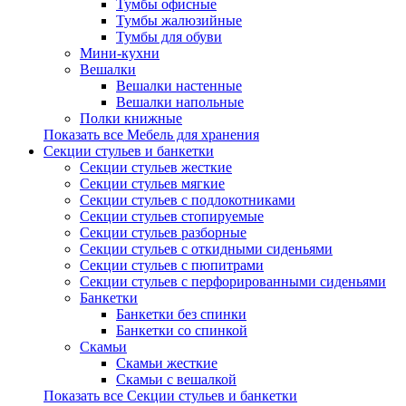
Тумбы офисные
Тумбы жалюзийные
Тумбы для обуви
Мини-кухни
Вешалки
Вешалки настенные
Вешалки напольные
Полки книжные
Показать все Мебель для хранения
Секции стульев и банкетки
Секции стульев жесткие
Секции стульев мягкие
Секции стульев с подлокотниками
Секции стульев стопируемые
Секции стульев разборные
Секции стульев с откидными сиденьями
Секции стульев с пюпитрами
Секции стульев с перфорированными сиденьями
Банкетки
Банкетки без спинки
Банкетки со спинкой
Скамьи
Скамьи жесткие
Скамьи с вешалкой
Показать все Секции стульев и банкетки