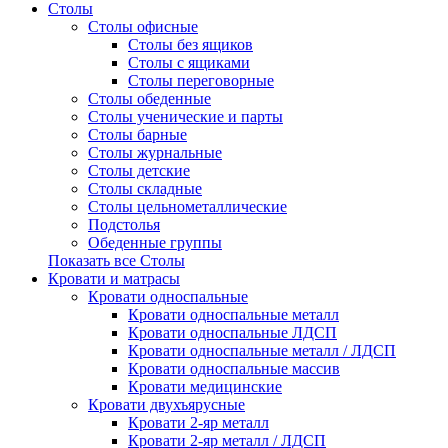
Столы
Столы офисные
Столы без ящиков
Столы с ящиками
Столы переговорные
Столы обеденные
Столы ученические и парты
Столы барные
Столы журнальные
Столы детские
Столы складные
Столы цельнометаллические
Подстолья
Обеденные группы
Показать все Столы
Кровати и матрасы
Кровати односпальные
Кровати односпальные металл
Кровати односпальные ЛДСП
Кровати односпальные металл / ЛДСП
Кровати односпальные массив
Кровати медицинские
Кровати двухъярусные
Кровати 2-яр металл
Кровати 2-яр металл / ЛДСП