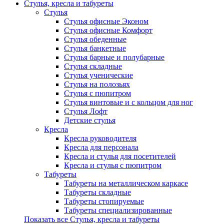
Стулья, кресла и табуреты
Стулья
Стулья офисные Эконом
Стулья офисные Комфорт
Стулья обеденные
Стулья банкетные
Стулья барные и полубарные
Стулья складные
Стулья ученические
Стулья на полозьях
Стулья с пюпитром
Стулья винтовые и с кольцом для ног
Стулья Лофт
Детские стулья
Кресла
Кресла руководителя
Кресла для персонала
Кресла и стулья для посетителей
Кресла и стулья с пюпитром
Табуреты
Табуреты на металлическом каркасе
Табуреты складные
Табуреты стопируемые
Табуреты специализированные
Показать все Стулья, кресла и табуреты