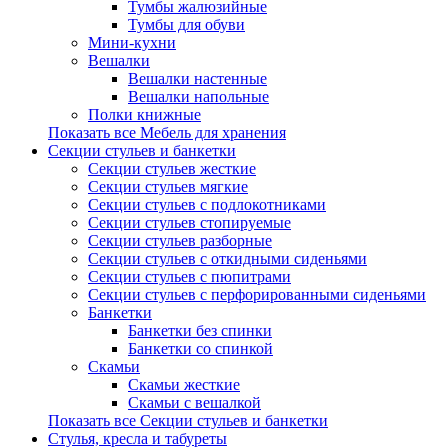
Тумбы жалюзийные
Тумбы для обуви
Мини-кухни
Вешалки
Вешалки настенные
Вешалки напольные
Полки книжные
Показать все Мебель для хранения
Секции стульев и банкетки
Секции стульев жесткие
Секции стульев мягкие
Секции стульев с подлокотниками
Секции стульев стопируемые
Секции стульев разборные
Секции стульев с откидными сиденьями
Секции стульев с пюпитрами
Секции стульев с перфорированными сиденьями
Банкетки
Банкетки без спинки
Банкетки со спинкой
Скамьи
Скамьи жесткие
Скамьи с вешалкой
Показать все Секции стульев и банкетки
Стулья, кресла и табуреты