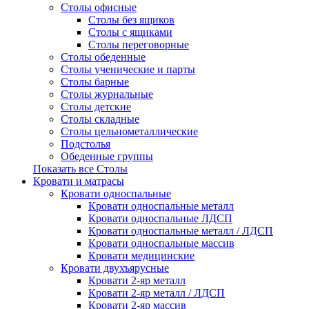
Столы офисные
Столы без ящиков
Столы с ящиками
Столы переговорные
Столы обеденные
Столы ученические и парты
Столы барные
Столы журнальные
Столы детские
Столы складные
Столы цельнометаллические
Подстолья
Обеденные группы
Показать все Столы
Кровати и матрасы
Кровати односпальные
Кровати односпальные металл
Кровати односпальные ЛДСП
Кровати односпальные металл / ЛДСП
Кровати односпальные массив
Кровати медицинские
Кровати двухъярусные
Кровати 2-яр металл
Кровати 2-яр металл / ЛДСП
Кровати 2-яр массив