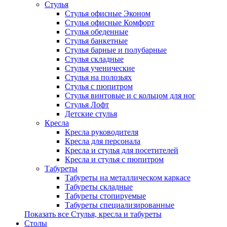
Стулья
Стулья офисные Эконом
Стулья офисные Комфорт
Стулья обеденные
Стулья банкетные
Стулья барные и полубарные
Стулья складные
Стулья ученические
Стулья на полозьях
Стулья с пюпитром
Стулья винтовые и с кольцом для ног
Стулья Лофт
Детские стулья
Кресла
Кресла руководителя
Кресла для персонала
Кресла и стулья для посетителей
Кресла и стулья с пюпитром
Табуреты
Табуреты на металлическом каркасе
Табуреты складные
Табуреты стопируемые
Табуреты специализированные
Показать все Стулья, кресла и табуреты
Столы