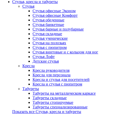
Стулья, кресла и табуреты
Стулья
Стулья офисные Эконом
Стулья офисные Комфорт
Стулья обеденные
Стулья банкетные
Стулья барные и полубарные
Стулья складные
Стулья ученические
Стулья на полозьях
Стулья с пюпитром
Стулья винтовые и с кольцом для ног
Стулья Лофт
Детские стулья
Кресла
Кресла руководителя
Кресла для персонала
Кресла и стулья для посетителей
Кресла и стулья с пюпитром
Табуреты
Табуреты на металлическом каркасе
Табуреты складные
Табуреты стопируемые
Табуреты специализированные
Показать все Стулья, кресла и табуреты