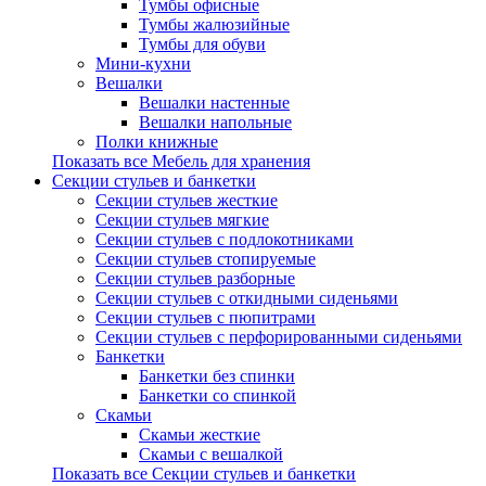
Тумбы офисные
Тумбы жалюзийные
Тумбы для обуви
Мини-кухни
Вешалки
Вешалки настенные
Вешалки напольные
Полки книжные
Показать все Мебель для хранения
Секции стульев и банкетки
Секции стульев жесткие
Секции стульев мягкие
Секции стульев с подлокотниками
Секции стульев стопируемые
Секции стульев разборные
Секции стульев с откидными сиденьями
Секции стульев с пюпитрами
Секции стульев с перфорированными сиденьями
Банкетки
Банкетки без спинки
Банкетки со спинкой
Скамьи
Скамьи жесткие
Скамьи с вешалкой
Показать все Секции стульев и банкетки