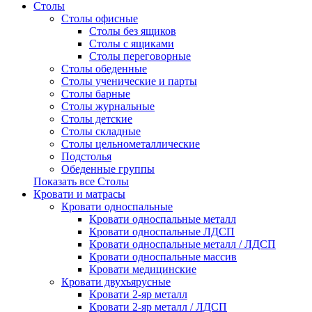
Столы
Столы офисные
Столы без ящиков
Столы с ящиками
Столы переговорные
Столы обеденные
Столы ученические и парты
Столы барные
Столы журнальные
Столы детские
Столы складные
Столы цельнометаллические
Подстолья
Обеденные группы
Показать все Столы
Кровати и матрасы
Кровати односпальные
Кровати односпальные металл
Кровати односпальные ЛДСП
Кровати односпальные металл / ЛДСП
Кровати односпальные массив
Кровати медицинские
Кровати двухъярусные
Кровати 2-яр металл
Кровати 2-яр металл / ЛДСП