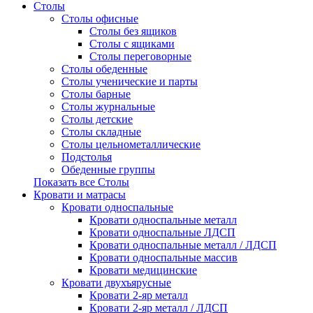
Столы
Столы офисные
Столы без ящиков
Столы с ящиками
Столы переговорные
Столы обеденные
Столы ученические и парты
Столы барные
Столы журнальные
Столы детские
Столы складные
Столы цельнометаллические
Подстолья
Обеденные группы
Показать все Столы
Кровати и матрасы
Кровати односпальные
Кровати односпальные металл
Кровати односпальные ЛДСП
Кровати односпальные металл / ЛДСП
Кровати односпальные массив
Кровати медицинские
Кровати двухъярусные
Кровати 2-яр металл
Кровати 2-яр металл / ЛДСП