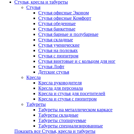
Стулья, кресла и табуреты
Стулья
Стулья офисные Эконом
Стулья офисные Комфорт
Стулья обеденные
Стулья банкетные
Стулья барные и полубарные
Стулья складные
Стулья ученические
Стулья на полозьях
Стулья с пюпитром
Стулья винтовые и с кольцом для ног
Стулья Лофт
Детские стулья
Кресла
Кресла руководителя
Кресла для персонала
Кресла и стулья для посетителей
Кресла и стулья с пюпитром
Табуреты
Табуреты на металлическом каркасе
Табуреты складные
Табуреты стопируемые
Табуреты специализированные
Показать все Стулья, кресла и табуреты