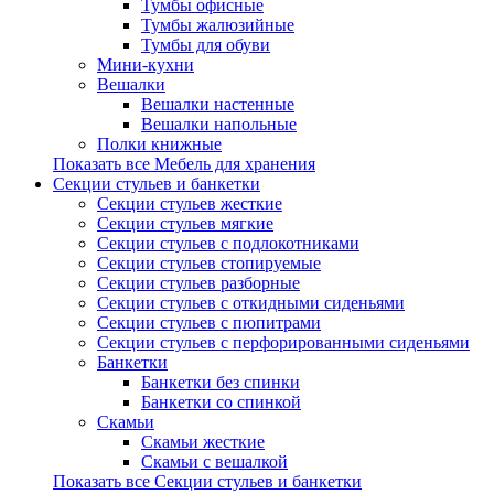
Тумбы офисные
Тумбы жалюзийные
Тумбы для обуви
Мини-кухни
Вешалки
Вешалки настенные
Вешалки напольные
Полки книжные
Показать все Мебель для хранения
Секции стульев и банкетки
Секции стульев жесткие
Секции стульев мягкие
Секции стульев с подлокотниками
Секции стульев стопируемые
Секции стульев разборные
Секции стульев с откидными сиденьями
Секции стульев с пюпитрами
Секции стульев с перфорированными сиденьями
Банкетки
Банкетки без спинки
Банкетки со спинкой
Скамьи
Скамьи жесткие
Скамьи с вешалкой
Показать все Секции стульев и банкетки