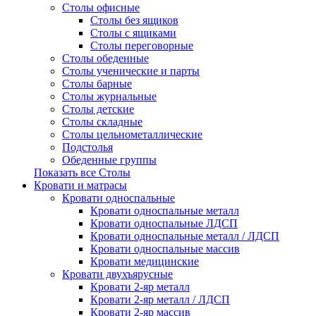
Столы офисные
Столы без ящиков
Столы с ящиками
Столы переговорные
Столы обеденные
Столы ученические и парты
Столы барные
Столы журнальные
Столы детские
Столы складные
Столы цельнометаллические
Подстолья
Обеденные группы
Показать все Столы
Кровати и матрасы
Кровати односпальные
Кровати односпальные металл
Кровати односпальные ЛДСП
Кровати односпальные металл / ЛДСП
Кровати односпальные массив
Кровати медицинские
Кровати двухъярусные
Кровати 2-яр металл
Кровати 2-яр металл / ЛДСП
Кровати 2-яр массив