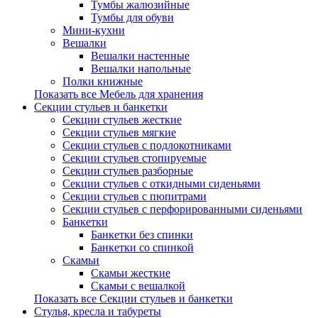
Тумбы жалюзийные
Тумбы для обуви
Мини-кухни
Вешалки
Вешалки настенные
Вешалки напольные
Полки книжные
Показать все Мебель для хранения
Секции стульев и банкетки
Секции стульев жесткие
Секции стульев мягкие
Секции стульев с подлокотниками
Секции стульев стопируемые
Секции стульев разборные
Секции стульев с откидными сиденьями
Секции стульев с пюпитрами
Секции стульев с перфорированными сиденьями
Банкетки
Банкетки без спинки
Банкетки со спинкой
Скамьи
Скамьи жесткие
Скамьи с вешалкой
Показать все Секции стульев и банкетки
Стулья, кресла и табуреты