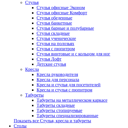
Стулья
Стулья офисные Эконом
Стулья офисные Комфорт
Стулья обеденные
Стулья банкетные
Стулья барные и полубарные
Стулья складные
Стулья ученические
Стулья на полозьях
Стулья с пюпитром
Стулья винтовые и с кольцом для ног
Стулья Лофт
Детские стулья
Кресла
Кресла руководителя
Кресла для персонала
Кресла и стулья для посетителей
Кресла и стулья с пюпитром
Табуреты
Табуреты на металлическом каркасе
Табуреты складные
Табуреты стопируемые
Табуреты специализированные
Показать все Стулья, кресла и табуреты
Столы