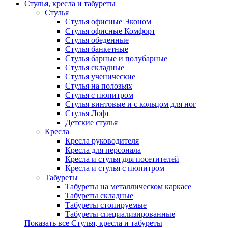
Стулья, кресла и табуреты
Стулья
Стулья офисные Эконом
Стулья офисные Комфорт
Стулья обеденные
Стулья банкетные
Стулья барные и полубарные
Стулья складные
Стулья ученические
Стулья на полозьях
Стулья с пюпитром
Стулья винтовые и с кольцом для ног
Стулья Лофт
Детские стулья
Кресла
Кресла руководителя
Кресла для персонала
Кресла и стулья для посетителей
Кресла и стулья с пюпитром
Табуреты
Табуреты на металлическом каркасе
Табуреты складные
Табуреты стопируемые
Табуреты специализированные
Показать все Стулья, кресла и табуреты