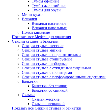
Тумбы офисные
Тумбы жалюзийные
Тумбы для обуви
Мини-кухни
Вешалки
Вешалки настенные
Вешалки напольные
Полки книжные
Показать все Мебель для хранения
Секции стульев и банкетки
Секции стульев жесткие
Секции стульев мягкие
Секции стульев с подлокотниками
Секции стульев стопируемые
Секции стульев разборные
Секции стульев с откидными сиденьями
Секции стульев с пюпитрами
Секции стульев с перфорированными сиденьями
Банкетки
Банкетки без спинки
Банкетки со спинкой
Скамьи
Скамьи жесткие
Скамьи с вешалкой
Показать все Секции стульев и банкетки