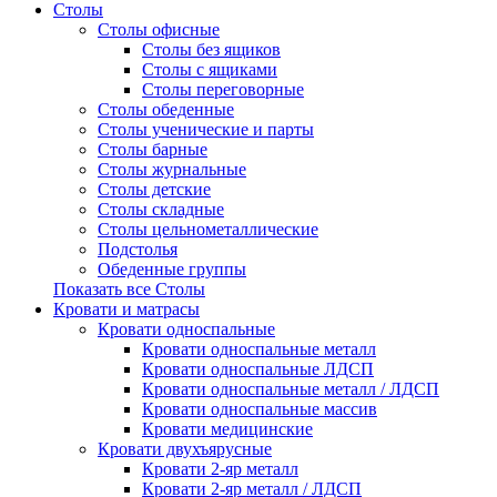
Столы
Столы офисные
Столы без ящиков
Столы с ящиками
Столы переговорные
Столы обеденные
Столы ученические и парты
Столы барные
Столы журнальные
Столы детские
Столы складные
Столы цельнометаллические
Подстолья
Обеденные группы
Показать все Столы
Кровати и матрасы
Кровати односпальные
Кровати односпальные металл
Кровати односпальные ЛДСП
Кровати односпальные металл / ЛДСП
Кровати односпальные массив
Кровати медицинские
Кровати двухъярусные
Кровати 2-яр металл
Кровати 2-яр металл / ЛДСП