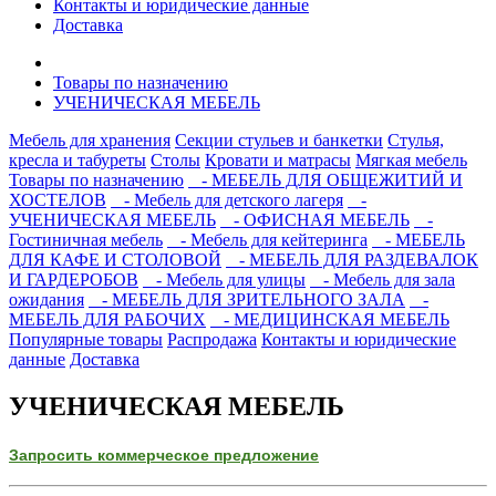
Контакты и юридические данные
Доставка
Товары по назначению
УЧЕНИЧЕСКАЯ МЕБЕЛЬ
Мебель для хранения
Секции стульев и банкетки
Стулья,
кресла и табуреты
Столы
Кровати и матрасы
Мягкая мебель
Товары по назначению
- МЕБЕЛЬ ДЛЯ ОБЩЕЖИТИЙ И
ХОСТЕЛОВ
- Мебель для детского лагеря
-
УЧЕНИЧЕСКАЯ МЕБЕЛЬ
- ОФИСНАЯ МЕБЕЛЬ
-
Гостиничная мебель
- Мебель для кейтеринга
- МЕБЕЛЬ
ДЛЯ КАФЕ И СТОЛОВОЙ
- МЕБЕЛЬ ДЛЯ РАЗДЕВАЛОК
И ГАРДЕРОБОВ
- Мебель для улицы
- Мебель для зала
ожидания
- МЕБЕЛЬ ДЛЯ ЗРИТЕЛЬНОГО ЗАЛА
-
МЕБЕЛЬ ДЛЯ РАБОЧИХ
- МЕДИЦИНСКАЯ МЕБЕЛЬ
Популярные товары
Распродажа
Контакты и юридические
данные
Доставка
УЧЕНИЧЕСКАЯ МЕБЕЛЬ
Запросить коммерческое предложение