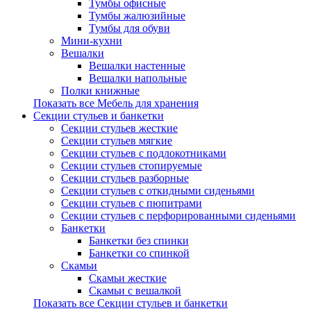
Тумбы офисные
Тумбы жалюзийные
Тумбы для обуви
Мини-кухни
Вешалки
Вешалки настенные
Вешалки напольные
Полки книжные
Показать все Мебель для хранения
Секции стульев и банкетки
Секции стульев жесткие
Секции стульев мягкие
Секции стульев с подлокотниками
Секции стульев стопируемые
Секции стульев разборные
Секции стульев с откидными сиденьями
Секции стульев с пюпитрами
Секции стульев с перфорированными сиденьями
Банкетки
Банкетки без спинки
Банкетки со спинкой
Скамьи
Скамьи жесткие
Скамьи с вешалкой
Показать все Секции стульев и банкетки