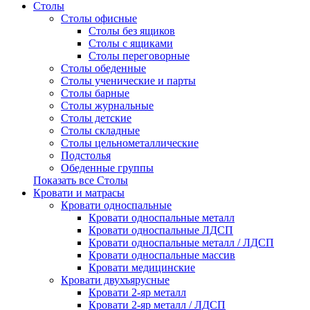
Столы
Столы офисные
Столы без ящиков
Столы с ящиками
Столы переговорные
Столы обеденные
Столы ученические и парты
Столы барные
Столы журнальные
Столы детские
Столы складные
Столы цельнометаллические
Подстолья
Обеденные группы
Показать все Столы
Кровати и матрасы
Кровати односпальные
Кровати односпальные металл
Кровати односпальные ЛДСП
Кровати односпальные металл / ЛДСП
Кровати односпальные массив
Кровати медицинские
Кровати двухъярусные
Кровати 2-яр металл
Кровати 2-яр металл / ЛДСП