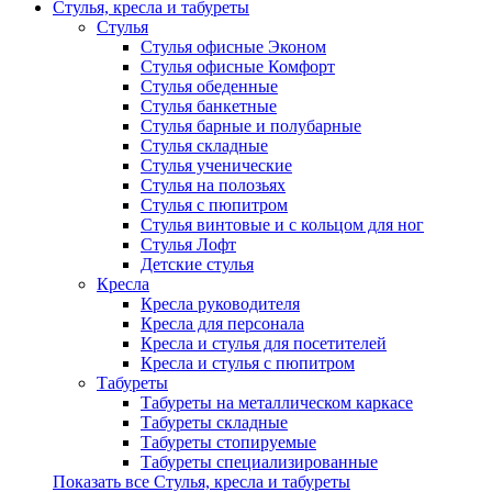
Стулья, кресла и табуреты
Стулья
Стулья офисные Эконом
Стулья офисные Комфорт
Стулья обеденные
Стулья банкетные
Стулья барные и полубарные
Стулья складные
Стулья ученические
Стулья на полозьях
Стулья с пюпитром
Стулья винтовые и с кольцом для ног
Стулья Лофт
Детские стулья
Кресла
Кресла руководителя
Кресла для персонала
Кресла и стулья для посетителей
Кресла и стулья с пюпитром
Табуреты
Табуреты на металлическом каркасе
Табуреты складные
Табуреты стопируемые
Табуреты специализированные
Показать все Стулья, кресла и табуреты