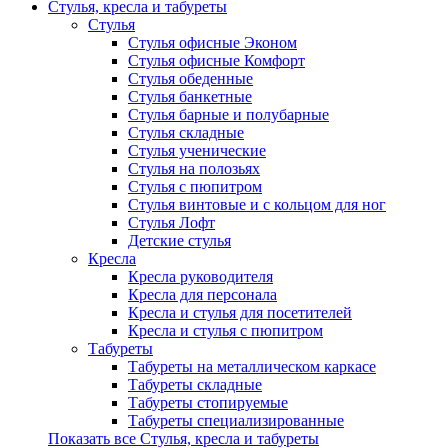
Стулья, кресла и табуреты
Стулья
Стулья офисные Эконом
Стулья офисные Комфорт
Стулья обеденные
Стулья банкетные
Стулья барные и полубарные
Стулья складные
Стулья ученические
Стулья на полозьях
Стулья с пюпитром
Стулья винтовые и с кольцом для ног
Стулья Лофт
Детские стулья
Кресла
Кресла руководителя
Кресла для персонала
Кресла и стулья для посетителей
Кресла и стулья с пюпитром
Табуреты
Табуреты на металлическом каркасе
Табуреты складные
Табуреты стопируемые
Табуреты специализированные
Показать все Стулья, кресла и табуреты