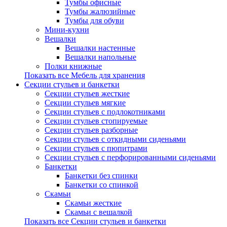
Тумбы офисные
Тумбы жалюзийные
Тумбы для обуви
Мини-кухни
Вешалки
Вешалки настенные
Вешалки напольные
Полки книжные
Показать все Мебель для хранения
Секции стульев и банкетки
Секции стульев жесткие
Секции стульев мягкие
Секции стульев с подлокотниками
Секции стульев стопируемые
Секции стульев разборные
Секции стульев с откидными сиденьями
Секции стульев с пюпитрами
Секции стульев с перфорированными сиденьями
Банкетки
Банкетки без спинки
Банкетки со спинкой
Скамьи
Скамьи жесткие
Скамьи с вешалкой
Показать все Секции стульев и банкетки