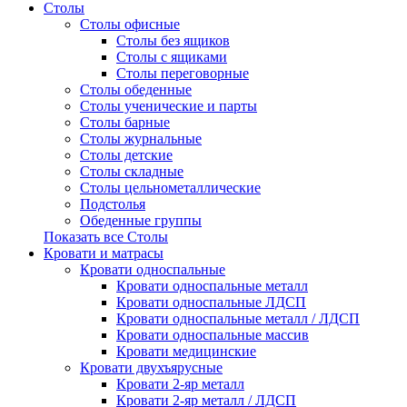
Столы
Столы офисные
Столы без ящиков
Столы с ящиками
Столы переговорные
Столы обеденные
Столы ученические и парты
Столы барные
Столы журнальные
Столы детские
Столы складные
Столы цельнометаллические
Подстолья
Обеденные группы
Показать все Столы
Кровати и матрасы
Кровати односпальные
Кровати односпальные металл
Кровати односпальные ЛДСП
Кровати односпальные металл / ЛДСП
Кровати односпальные массив
Кровати медицинские
Кровати двухъярусные
Кровати 2-яр металл
Кровати 2-яр металл / ЛДСП