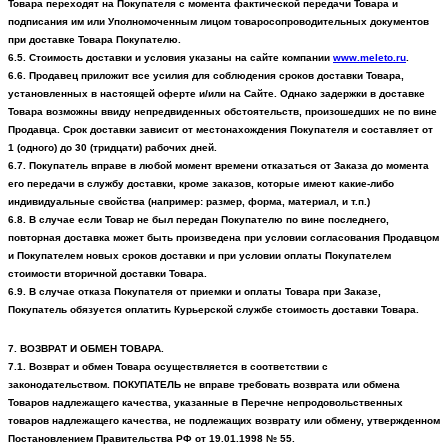
Товара переходят на Покупателя с момента фактической передачи Товара и
подписания им или Уполномоченным лицом товаросопроводительных документов
при доставке Товара Покупателю.
6.5. Стоимость доставки и условия указаны на сайте компании
www
.
meleto
.ru
.
6.6. Продавец приложит все усилия для соблюдения сроков доставки Товара,
установленных в настоящей оферте и/или на Сайте. Однако задержки в доставке
Товара возможны ввиду непредвиденных обстоятельств, произошедших не по вине
Продавца. Срок доставки зависит от местонахождения Покупателя и составляет от
1 (одного) до 30 (тридцати) рабочих дней.
6.7. Покупатель вправе в любой момент времени отказаться от Заказа до момента
его передачи в службу доставки, кроме заказов, которые имеют какие-либо
индивидуальные свойства (например: размер, форма, материал, и т.п.)
6.8. В случае если Товар не был передан Покупателю по вине последнего,
повторная доставка может быть произведена при условии согласования Продавцом
и Покупателем новых сроков доставки и при условии оплаты Покупателем
стоимости вторичной доставки Товара.
6.9. В случае отказа Покупателя от приемки и оплаты Товара при Заказе,
Покупатель обязуется оплатить Курьерской службе стоимость доставки Товара.
7. ВОЗВРАТ И ОБМЕН ТОВАРА.
7.1. Возврат и обмен Товара осуществляется в соответствии с
законодательством.
ПОКУПАТЕЛЬ не вправе требовать возврата или обмена
Товаров надлежащего качества, указанные в Перечне непродовольственных
товаров надлежащего качества, не подлежащих возврату или обмену, утвержденном
Постановлением Правительства РФ от 19.01.1998 № 55.