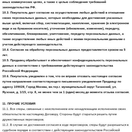
иных коммерческих целях, а также с целью соблюдения требований
законодательства РФ.
10.3. Покупатель дает согласие на осуществление любых действий в отношении
своих персональных данных, которые необходимы для достижения указанных
выше целей, включая сбор, систематизацию, накопление, хранение (в электронном
виде и на бумажном носителе), уточнение (обновление, изменение), передачу,
обезличивание, блокирование, уничтожение, передачу персональных данных, а
также осуществление любых иных действий с моими персональными данными с
учетом действующего законодательств.
10.4. Согласие на обработку персональных данных предоставляется сроком на 5
лет.
10.5. Продавец обрабатывает и обеспечивает конфиденциальность персональных
данных в соответствии с требованиями действующего законодательства
Российской Федерации.
10.6. Покупатель уведомлен о том, что он вправе отозвать настоящее согласие
путем направления соответствующего письменного уведомления Продавцу по
адресу
109028, Город Москва, вн.тер.г. муниципальный округ Таганский, ул.
Яузская, д. 1/15, стр. 8
, не менее чем за 1 (один) месяц до момента отзыва согласия.
11. ПРОЧИЕ УСЛОВИЯ
11.1. Все споры, связанные с неисполнением или ненадлежащим исполнением своих
обязательств по настоящему Договору, Стороны будут стараться решить путем
дружественных переговоров.
11.2. В случае не достижения согласия в ходе переговоров, споры будут разрешаться в
судебном порядке в соответствии с действующим законодательством Российской