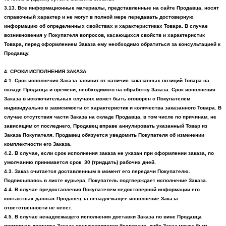
3.13. Все информационные материалы, представленные на сайте Продавца, носят
справочный характер и не могут в полной мере передавать достоверную
информацию об определенных свойствах и характеристиках Товара. В случае
возникновения у Покупателя вопросов, касающихся свойств и характеристик
Товара, перед оформлением Заказа ему необходимо обратиться за консультацией к
Продавцу.
4. СРОКИ ИСПОЛНЕНИЯ ЗАКАЗА
4.1. Срок исполнения Заказа зависит от наличия заказанных позиций Товара на
складе Продавца и времени, необходимого на обработку Заказа. Срок исполнения
Заказа в исключительных случаях может быть оговорен с Покупателем
индивидуально в зависимости от характеристик и количества заказанного Товара. В
случае отсутствия части Заказа на складе Продавца, в том числе по причинам, не
зависящим от последнего, Продавец вправе аннулировать указанный Товар из
Заказа Покупателя. Продавец обязуется уведомить Покупателя об изменении
комплектности его Заказа.
4.2. В случае, если срок исполнения заказа не указан при оформлении заказа, по
умолчанию принимается срок 30 (тридцать) рабочих дней.
4.3. Заказ считается доставленным в момент его передачи Покупателю.
Подписываясь в листе курьера, Покупатель подтверждает исполнение Заказа.
4.4. В случае предоставления Покупателем недостоверной информации его
контактных данных Продавец за ненадлежащее исполнение Заказа
ответственности не несет.
4.5. В случае ненадлежащего исполнения доставки Заказа по вине Продавца
повторная доставка Заказа осуществляется бесплатно, либо Заказ может быть