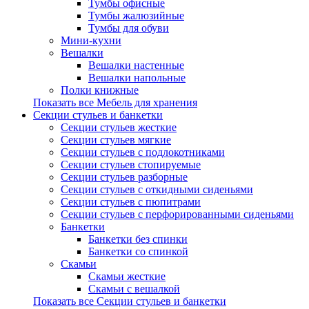
Тумбы офисные
Тумбы жалюзийные
Тумбы для обуви
Мини-кухни
Вешалки
Вешалки настенные
Вешалки напольные
Полки книжные
Показать все Мебель для хранения
Секции стульев и банкетки
Секции стульев жесткие
Секции стульев мягкие
Секции стульев с подлокотниками
Секции стульев стопируемые
Секции стульев разборные
Секции стульев с откидными сиденьями
Секции стульев с пюпитрами
Секции стульев с перфорированными сиденьями
Банкетки
Банкетки без спинки
Банкетки со спинкой
Скамьи
Скамьи жесткие
Скамьи с вешалкой
Показать все Секции стульев и банкетки