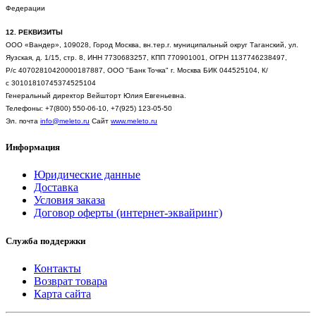
Федерации
12. РЕКВИЗИТЫ
ООО «Вандер»,
109028, Город Москва, вн.тер.г. муниципальный округ Таганский, ул.
Яузская, д. 1/15, стр. 8,
ИНН 7730683257,
КПП 770901001,
ОГРН 1137746238497,
Р/с
40702810420000187887,
ООО "Банк Точка" г. Москва
БИК
044525104,
К/
с
30101810745374525104
Генеральный директор Вейшторт Юлия Евгеньевна.
Телефоны: +7(800) 550-06-10, +7(925) 123-05-50
Эл. почта
info
@
meleto
.
ru
Сайт
www.meleto.ru
Информация
Юридические данные
Доставка
Условия заказа
Договор оферты (интернет-эквайринг)
Служба поддержки
Контакты
Возврат товара
Карта сайта