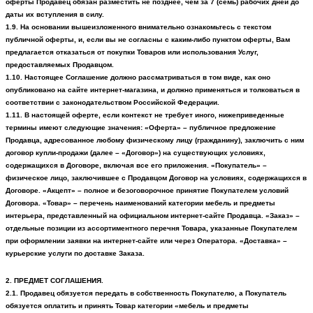
оферты Продавец обязан разместить не позднее, чем за 7 (семь) рабочих дней до
даты их вступления в силу.
1.9. На основании вышеизложенного внимательно ознакомьтесь с текстом
публичной оферты, и, если вы не согласны с каким-либо пунктом оферты, Вам
предлагается отказаться от покупки Товаров или использования Услуг,
предоставляемых Продавцом.
1.10. Настоящее Соглашение должно рассматриваться в том виде, как оно
опубликовано на сайте интернет-магазина, и должно применяться и толковаться в
соответствии с законодательством Российской Федерации.
1.
1
1. В настоящей оферте, если контекст не требует иного, нижеприведенные
термины имеют следующие значения:
«Оферта» – публичное предложение
Продавца, адресованное любому физическому лицу (гражданину), заключить с ним
договор купли-продажи (далее – «Договор») на существующих условиях,
содержащихся в Договоре, включая все его приложения.
«Покупатель» –
физическое лицо, заключившее с Продавцом Договор на условиях, содержащихся в
Договоре.
«Акцепт» – полное и безоговорочное принятие Покупателем условий
Договора.
«Товар» – перечень наименований категории мебель и предметы
интерьера, представленный на официальном интернет-сайте Продавца.
«Заказ» –
отдельные позиции из ассортиментного перечня Товара, указанные Покупателем
при оформлении заявки на интернет-сайте или через Оператора.
«Доставка» –
курьерские услуги по доставке Заказа.
2. ПРЕДМЕТ СОГЛАШЕНИЯ.
2.1. Продавец обязуется передать в собственность Покупателю, а Покупатель
обязуется оплатить и принять Товар категории
«мебель и предметы