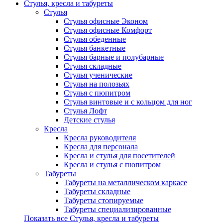
Стулья, кресла и табуреты
Стулья
Стулья офисные Эконом
Стулья офисные Комфорт
Стулья обеденные
Стулья банкетные
Стулья барные и полубарные
Стулья складные
Стулья ученические
Стулья на полозьях
Стулья с пюпитром
Стулья винтовые и с кольцом для ног
Стулья Лофт
Детские стулья
Кресла
Кресла руководителя
Кресла для персонала
Кресла и стулья для посетителей
Кресла и стулья с пюпитром
Табуреты
Табуреты на металлическом каркасе
Табуреты складные
Табуреты стопируемые
Табуреты специализированные
Показать все Стулья, кресла и табуреты