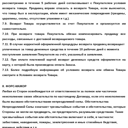
рассмотрению в течение 5 рабочих дней согласовывает с Покупателем условия
возврата товара. Продавец вправе отказать в возврате Товара, если выяснится,
что товар был в эксплуатации, и/или имеет механические повреждения (трещины,
царапины, сколы, отсутствие упаковки и т.д.).
7.9. Возврат Товара осуществляется за счет Покупателя и организуется им
самостоятельно.
7.10. При возврате товара Покупатель обязан компенсировать продавцу все
расходы, связанные с доставкой возвращаемого товара.
7.11. В случае корректной оформленной процедуры возврата продавец возвращает
уплаченные за товар денежные средства в течение 10 рабочих дней с момента
поступления заявления Покупателя на счёт, указанный в заявлении.
7.12. При оплате платежной картой возврат денежных средств оформляется на
карту, с которой была произведена оплата Заказа.
7.13. Более подробную информацию об условиях возврата или обмена Товара
смотрите в
Условиях возврата Товара.
8. ФОРС-МАЖОР
Любая из Сторон освобождается от ответственности за полное или частичное
неисполнение своих обязательств по настоящему Договору, если это неисполнение
было вызвано обстоятельствами непреодолимой силы. Обстоятельства
Непреодолимой Силы означают чрезвычайные события и обстоятельства, которые
Стороны не могли ни предвидеть, ни предотвратить разумными средствами. Такие
чрезвычайные события или обстоятельства включают в себя, в частности:
забастовки, наводнения, пожары, землетрясения и иные стихийные бедствия,
военные действия и т.д.