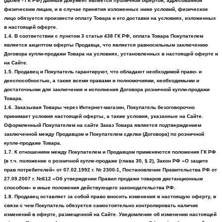
(далее - ГК РФ) данный документ является публичной офертой, адресованной
физическим лицам, и в случае принятия изложенных ниже условий, физическое
лицо обязуется произвести оплату Товара и его доставки на условиях, изложенных
в настоящей оферте.
1.4. В соответствии с пунктом 3 статьи 438 ГК РФ, оплата Товара Покупателем
является акцептом оферты Продавца, что является равносильным заключению
Договора купли-продажи Товара на условиях, установленных в настоящей оферте и
на Сайте.
1.5. Продавец и Покупатель гарантируют, что обладают необходимой право- и
дееспособностью, а также всеми правами и полномочиями, необходимыми и
достаточными для заключения и исполнения Договора розничной купли-продажи
Товара.
1.6. Заказывая Товары через Интернет-магазин, Покупатель безоговорочно
принимает условия настоящей оферты, а также условия, указанные на Сайте.
Оформленный Покупателем на сайте Заказ Товара является подтверждением
заключенной между Продавцом и Покупателем сделки (Договора) по розничной
купле-продаже Товара.
1.7. К отношениям между Покупателем и Продавцом применяются положения ГК РФ
(в т.ч. положение о розничной купле-продаже (глава 30, § 2), Закон РФ «О защите
прав потребителей» от 07.02.1992 г. № 2300-1, Постановление Правительства РФ от
27.09.2007 г. №612 «Об утверждении Правил продажи товаров дистанционным
способом» и иные положения действующего законодательства РФ.
1.8. Продавец оставляет за собой право вносить изменения в настоящую оферту, в
связи с чем Покупатель обязуется самостоятельно контролировать наличие
изменений в оферте, размещенной на Сайте. Уведомление об изменении настоящей