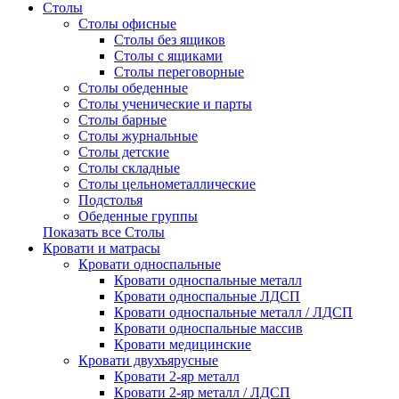
Столы
Столы офисные
Столы без ящиков
Столы с ящиками
Столы переговорные
Столы обеденные
Столы ученические и парты
Столы барные
Столы журнальные
Столы детские
Столы складные
Столы цельнометаллические
Подстолья
Обеденные группы
Показать все Столы
Кровати и матрасы
Кровати односпальные
Кровати односпальные металл
Кровати односпальные ЛДСП
Кровати односпальные металл / ЛДСП
Кровати односпальные массив
Кровати медицинские
Кровати двухъярусные
Кровати 2-яр металл
Кровати 2-яр металл / ЛДСП