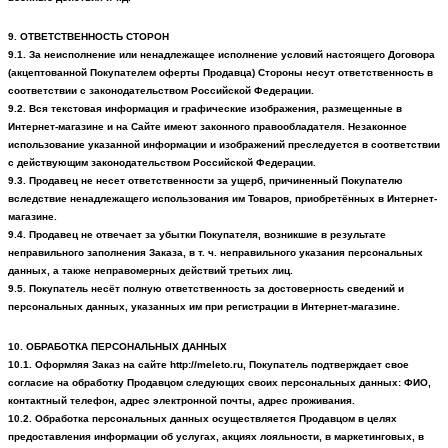
9. ОТВЕТСТВЕННОСТЬ СТОРОН
9.1. За неисполнение или ненадлежащее исполнение условий настоящего Договора
(акцептованной Покупателем оферты Продавца) Стороны несут ответственность в
соответствии с законодательством Российской Федерации.
9.2. Вся текстовая информация и графические изображения, размещенные в
Интернет-магазине и на Сайте имеют законного правообладателя. Незаконное
использование указанной информации и изображений преследуется в соответствии
с действующим законодательством Российской Федерации.
9.3. Продавец не несет ответственности за ущерб, причиненный Покупателю
вследствие ненадлежащего использования им Товаров, приобретённых в Интернет-
магазине.
9.4. Продавец не отвечает за убытки Покупателя, возникшие в результате
неправильного заполнения Заказа, в т. ч. неправильного указания персональных
данных, а также неправомерных действий третьих лиц.
9.5. Покупатель несёт полную ответственность за достоверность сведений и
персональных данных, указанных им при регистрации в Интернет-магазине.
10. ОБРАБОТКА ПЕРСОНАЛЬНЫХ ДАННЫХ
10.1. Оформляя Заказ на сайте http://
meleto
.ru, Покупатель подтверждает свое
согласие на обработку Продавцом следующих своих персональных данных: ФИО,
контактный телефон, адрес электронной почты, адрес проживания.
10.2. Обработка персональных данных осуществляется Продавцом в целях
предоставления информации об услугах, акциях лояльности, в маркетинговых, в