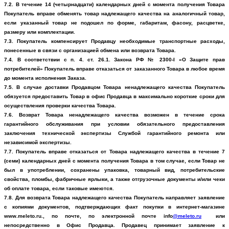
7.2. В течение 14 (четырнадцати) календарных дней с момента получения Товара
Покупатель вправе обменять товар надлежащего качества на аналогичный товар,
если указанный товар не подошел по форме, габаритам, фасону, расцветке,
размеру или комплектации.
7.3. Покупатель компенсирует Продавцу необходимые транспортные расходы,
понесенные в связи с организацией обмена или возврата Товара.
7.4. В соответствии с п. 4. ст. 26.1. Закона РФ № 2300-I «О Защите прав
потребителей» Покупатель вправе отказаться от заказанного Товара в любое время
до момента исполнения Заказа.
7.5. В случае доставки Продавцом Товара ненадлежащего качества Покупатель
обязуется предоставить Товар в офис Продавца в максимально короткие сроки для
осуществления проверки качества Товара.
7.6. Возврат Товара ненадлежащего качества возможен в течение срока
гарантийного обслуживания при условии обязательного предоставления
заключения технической экспертизы Службой гарантийного ремонта или
независимой экспертизы.
7.7. Покупатель вправе отказаться от Товара надлежащего качества в течение 7
(семи) календарных дней с момента получения Товара в том случае, если Товар не
был в употреблении, сохранены упаковка, товарный вид, потребительские
свойства, пломбы, фабричные ярлыки, а также отгрузочные документы и/или чеки
об оплате товара, если таковые имеются.
7.8. Для возврата Товара надлежащего качества Покупатель направляет заявление
с копиями документов, подтверждающих факт покупки в интернет-магазине
www.
meleto
.ru., по почте, по электронной почте
info
@
meleto
.
ru
или
непосредственно в Офис Продавца. Продавец принимает заявление к