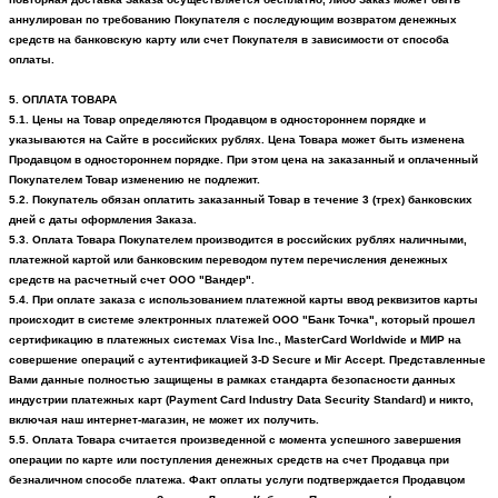
аннулирован по требованию Покупателя с последующим возвратом денежных
средств на банковскую карту или счет Покупателя в зависимости от способа
оплаты.
5. ОПЛАТА ТОВАРА
5.1. Цены на Товар определяются Продавцом в одностороннем порядке и
указываются на Сайте в российских рублях. Цена Товара может быть изменена
Продавцом в одностороннем порядке. При этом цена на заказанный и оплаченный
Покупателем Товар изменению не подлежит.
5.2. Покупатель обязан оплатить заказанный Товар в течение 3 (трех) банковских
дней с даты оформления Заказа.
5.3. Оплата Товара Покупателем производится в российских рублях наличными,
платежной картой или банковским переводом путем перечисления денежных
средств на расчетный счет ООО "Вандер".
5.4. При оплате заказа с использованием платежной карты ввод реквизитов карты
происходит в системе электронных платежей
ООО "Банк Точка"
, который прошел
сертификацию в платежных системах Visa
Inc
., MasterCard Worldwide и МИР на
совершение операций с аутентификацией 3-D Secure и
Mir
Accept
. Представленные
Вами данные полностью защищены в рамках стандарта безопасности данных
индустрии платежных карт (Payment Card Industry Data Security Standard) и никто,
включая наш интернет-магазин, не может их получить.
5.5.
Оплата Товара считается произведенной с момента успешного завершения
операции по карте или поступления денежных средств на счет Продавца при
безналичном способе платежа. Факт оплаты услуги подтверждается Продавцом