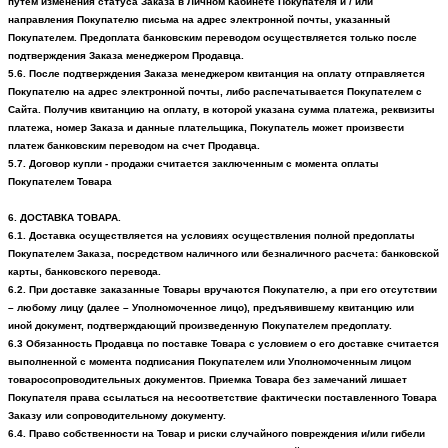
путем изменения статуса Заказа в Личном Кабинете Покупателя и / или
направления Покупателю письма на адрес электронной почты, указанный
Покупателем.
Предоплата банковским переводом осуществляется только после
подтверждения Заказа менеджером Продавца.
5.6. После подтверждения Заказа менеджером квитанция на оплату отправляется
Покупателю на адрес электронной почты, либо распечатывается Покупателем с
Сайта. Получив квитанцию на оплату, в которой указана сумма платежа, реквизиты
платежа, номер Заказа и данные плательщика, Покупатель может произвести
платеж банковским переводом на счет Продавца.
5.7. Договор купли - продажи считается заключенным с момента оплаты
Покупателем Товара
6. ДОСТАВКА ТОВАРА.
6.1. Доставка осуществляется на условиях осуществления полной предоплаты
Покупателем Заказа, посредством наличного или безналичного расчета: банковской
карты, банковского перевода.
6.2. При доставке заказанные Товары вручаются Покупателю, а при его отсутствии
– любому лицу (далее – Уполномоченное лицо), предъявившему квитанцию или
иной документ, подтверждающий произведенную Покупателем предоплату.
6.3 Обязанность Продавца по поставке Товара с условием о его доставке считается
выполненной с момента подписания Покупателем или Уполномоченным лицом
товаросопроводительных документов. Приемка Товара без замечаний лишает
Покупателя права ссылаться на несоответствие фактически поставленного Товара
Заказу или сопроводительному документу.
6.4. Право собственности на Товар и риски случайного повреждения и/или гибели