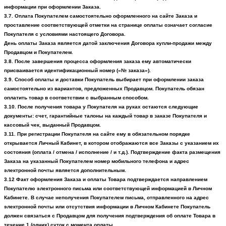
информации при оформлении Заказа.
3.7. Оплата Покупателем самостоятельно оформленного на сайте Заказа и
проставление соответствующей отметки на странице оплаты означает согласие
Покупателя с условиями настоящего Договора.
День оплаты Заказа является датой заключения Договора купли-продажи между
Продавцом и Покупателем.
3.8. После завершения процесса оформления заказа ему автоматически
присваивается идентификационный номер («№ заказа»).
3.9. Способ оплаты и доставки Покупатель выбирает при оформлении заказа
самостоятельно из вариантов, предложенных Продавцом. Покупатель обязан
оплатить товар в соответствии с выбранным способом.
3.10. После получения товара у Покупателя на руках остаются следующие
документы: счет, гарантийные талоны на каждый товар в заказе Покупателя и
кассовый чек, выданный Продавцом.
3.11. При регистрации Покупателя на сайте ему в обязательном порядке
открывается Личный Кабинет, в котором отображаются все Заказы с указанием их
состояния (оплата / отмена / исполнение / и т.д.). Подтверждение факта размещения
Заказа на указанный Покупателем номер мобильного телефона и адрес
электронной почты является дополнительным.
3.12 Факт оформления Заказа и оплаты Товара подтверждается направлением
Покупателю электронного письма или соответствующей информацией в Личном
Кабинете. В случае неполучения Покупателем письма, отправленного на адрес
электронной почты или отсутствия информации в Личном Кабинете Покупатель
должен связаться с Продавцом для получения подтверждения об оплате Товара в
течение 1 (одних) суток с момента оплаты.