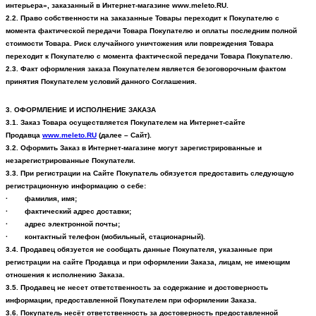
интерьера»,
заказанный в Интернет-магазине
www
.
meleto
.RU.
2.2. Право собственности на заказанные Товары переходит к Покупателю с
момента фактической передачи Товара Покупателю и оплаты последним полной
стоимости Товара. Риск случайного уничтожения или повреждения Товара
переходит к Покупателю с момента фактической передачи Товара Покупателю.
2.3. Факт оформления заказа Покупателем является безоговорочным фактом
принятия Покупателем условий данного Соглашения.
3. ОФОРМЛЕНИЕ И ИСПОЛНЕНИЕ ЗАКАЗА
3.1. Заказ Товара осуществляется Покупателем на Интернет-сайте
Продавца
www
.
meleto
.RU
(далее – Сайт).
3.2. Оформить Заказ в Интернет-магазине могут зарегистрированные и
незарегистрированные Покупатели.
3.3. При регистрации на Сайте Покупатель обязуется предоставить следующую
регистрационную информацию о себе:
·
фамилия, имя;
·
фактический адрес доставки;
·
адрес электронной почты;
·
контактный телефон (мобильный, стационарный).
3.4. Продавец обязуется не сообщать данные Покупателя, указанные при
регистрации на сайте Продавца и при оформлении Заказа, лицам, не имеющим
отношения к исполнению Заказа.
3.5. Продавец не несет ответственность за содержание и достоверность
информации, предоставленной Покупателем при оформлении Заказа.
3.6. Покупатель несёт ответственность за достоверность предоставленной