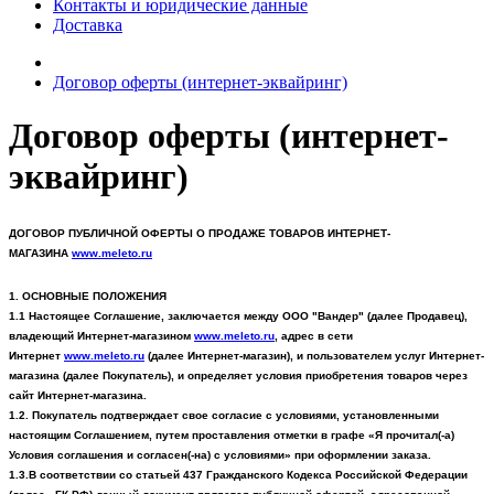
Контакты и юридические данные
Доставка
Договор оферты (интернет-эквайринг)
Договор оферты (интернет-
эквайринг)
ДОГОВОР ПУБЛИЧНОЙ ОФЕРТЫ О ПРОДАЖЕ ТОВАРОВ
ИНТЕРНЕТ-
МАГАЗИНА
www
.
meleto
.ru
1. ОСНОВНЫЕ ПОЛОЖЕНИЯ
1.1 Настоящее Соглашение, заключается между ООО "Вандер" (далее Продавец),
владеющий Интернет-магазином
www
.
meleto
.ru
,
адрес в сети
Интернет
www
.
meleto
.ru
(далее Интернет-магазин), и пользователем услуг Интернет-
магазина (далее Покупатель), и определяет условия приобретения товаров через
сайт Интернет-магазина.
1.2. Покупатель подтверждает свое согласие с условиями, установленными
настоящим Соглашением, путем проставления отметки в графе «Я прочитал(-а)
Условия соглашения и согласен(-на) с условиями» при оформлении заказа.
1.3.В соответствии со статьей 437 Гражданского Кодекса Российской Федерации