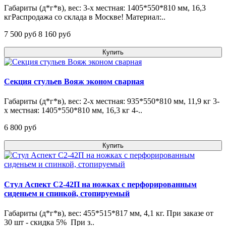
Габариты (д*г*в), вес: 3-х местная: 1405*550*810 мм, 16,3
кгРаспродажа со склада в Москве! Материал:..
7 500 pуб
8 160 pуб
Купить
Секция стульев Вояж эконом сварная
Габариты (д*г*в), вес: 2-х местная: 935*550*810 мм, 11,9 кг 3-
х местная: 1405*550*810 мм, 16,3 кг 4-..
6 800 pуб
Купить
Стул Аспект С2-42П на ножках с перфорированным
сиденьем и спинкой, стопируемый
Габариты (д*г*в), вес: 455*515*817 мм, 4,1 кг. При заказе от
30 шт - скидка 5% При з..