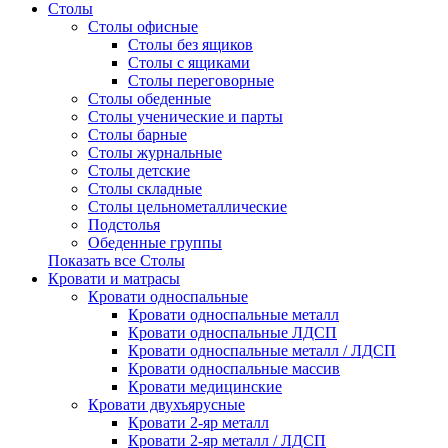
Столы
Столы офисные
Столы без ящиков
Столы с ящиками
Столы переговорные
Столы обеденные
Столы ученические и парты
Столы барные
Столы журнальные
Столы детские
Столы складные
Столы цельнометаллические
Подстолья
Обеденные группы
Показать все Столы
Кровати и матрасы
Кровати односпальные
Кровати односпальные металл
Кровати односпальные ЛДСП
Кровати односпальные металл / ЛДСП
Кровати односпальные массив
Кровати медицинские
Кровати двухъярусные
Кровати 2-яр металл
Кровати 2-яр металл / ЛДСП