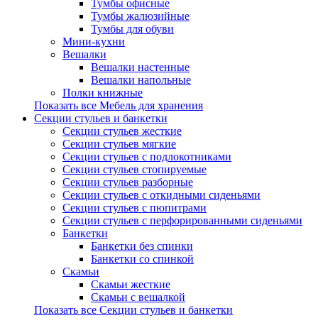
Тумбы офисные
Тумбы жалюзийные
Тумбы для обуви
Мини-кухни
Вешалки
Вешалки настенные
Вешалки напольные
Полки книжные
Показать все Мебель для хранения
Секции стульев и банкетки
Секции стульев жесткие
Секции стульев мягкие
Секции стульев с подлокотниками
Секции стульев стопируемые
Секции стульев разборные
Секции стульев с откидными сиденьями
Секции стульев с пюпитрами
Секции стульев с перфорированными сиденьями
Банкетки
Банкетки без спинки
Банкетки со спинкой
Скамьи
Скамьи жесткие
Скамьи с вешалкой
Показать все Секции стульев и банкетки