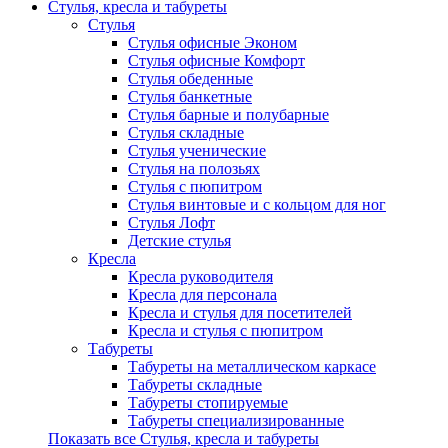
Стулья, кресла и табуреты
Стулья
Стулья офисные Эконом
Стулья офисные Комфорт
Стулья обеденные
Стулья банкетные
Стулья барные и полубарные
Стулья складные
Стулья ученические
Стулья на полозьях
Стулья с пюпитром
Стулья винтовые и с кольцом для ног
Стулья Лофт
Детские стулья
Кресла
Кресла руководителя
Кресла для персонала
Кресла и стулья для посетителей
Кресла и стулья с пюпитром
Табуреты
Табуреты на металлическом каркасе
Табуреты складные
Табуреты стопируемые
Табуреты специализированные
Показать все Стулья, кресла и табуреты