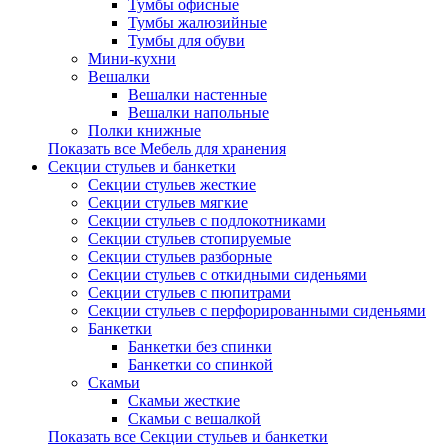
Тумбы офисные
Тумбы жалюзийные
Тумбы для обуви
Мини-кухни
Вешалки
Вешалки настенные
Вешалки напольные
Полки книжные
Показать все Мебель для хранения
Секции стульев и банкетки
Секции стульев жесткие
Секции стульев мягкие
Секции стульев с подлокотниками
Секции стульев стопируемые
Секции стульев разборные
Секции стульев с откидными сиденьями
Секции стульев с пюпитрами
Секции стульев с перфорированными сиденьями
Банкетки
Банкетки без спинки
Банкетки со спинкой
Скамьи
Скамьи жесткие
Скамьи с вешалкой
Показать все Секции стульев и банкетки