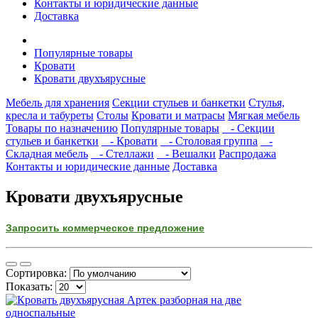
Контакты и юридические данные
Доставка
Популярные товары
Кровати
Кровати двухъярусные
Мебель для хранения
Секции стульев и банкетки
Стулья,
кресла и табуреты
Столы
Кровати и матрасы
Мягкая мебель
Товары по назначению
Популярные товары
- Секции
стульев и банкетки
- Кровати
- Столовая группа
-
Складная мебель
- Стеллажи
- Вешалки
Распродажа
Контакты и юридические данные
Доставка
Кровати двухъярусные
Запросить коммерческое предложение
Сортировка:
Показать: