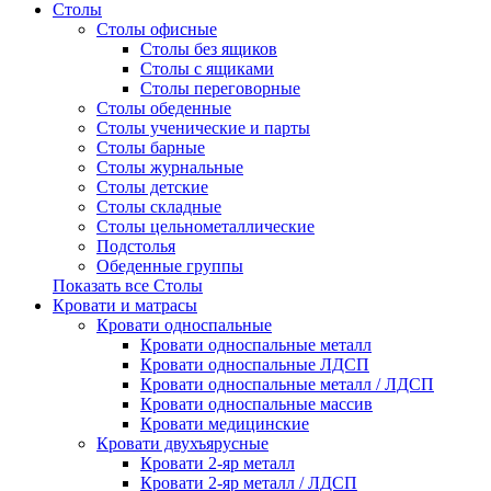
Столы
Столы офисные
Столы без ящиков
Столы с ящиками
Столы переговорные
Столы обеденные
Столы ученические и парты
Столы барные
Столы журнальные
Столы детские
Столы складные
Столы цельнометаллические
Подстолья
Обеденные группы
Показать все Столы
Кровати и матрасы
Кровати односпальные
Кровати односпальные металл
Кровати односпальные ЛДСП
Кровати односпальные металл / ЛДСП
Кровати односпальные массив
Кровати медицинские
Кровати двухъярусные
Кровати 2-яр металл
Кровати 2-яр металл / ЛДСП