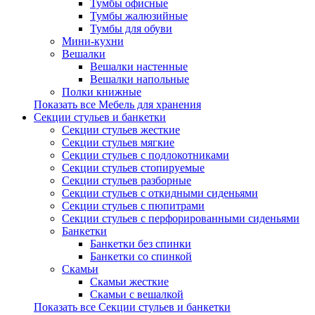
Тумбы офисные
Тумбы жалюзийные
Тумбы для обуви
Мини-кухни
Вешалки
Вешалки настенные
Вешалки напольные
Полки книжные
Показать все Мебель для хранения
Секции стульев и банкетки
Секции стульев жесткие
Секции стульев мягкие
Секции стульев с подлокотниками
Секции стульев стопируемые
Секции стульев разборные
Секции стульев с откидными сиденьями
Секции стульев с пюпитрами
Секции стульев с перфорированными сиденьями
Банкетки
Банкетки без спинки
Банкетки со спинкой
Скамьи
Скамьи жесткие
Скамьи с вешалкой
Показать все Секции стульев и банкетки