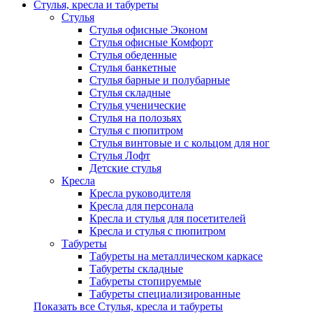
Стулья, кресла и табуреты
Стулья
Стулья офисные Эконом
Стулья офисные Комфорт
Стулья обеденные
Стулья банкетные
Стулья барные и полубарные
Стулья складные
Стулья ученические
Стулья на полозьях
Стулья с пюпитром
Стулья винтовые и с кольцом для ног
Стулья Лофт
Детские стулья
Кресла
Кресла руководителя
Кресла для персонала
Кресла и стулья для посетителей
Кресла и стулья с пюпитром
Табуреты
Табуреты на металлическом каркасе
Табуреты складные
Табуреты стопируемые
Табуреты специализированные
Показать все Стулья, кресла и табуреты