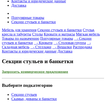
Контакты и юридические данные
Доставка
Популярные товары
Секции стульев и банкетки
Мебель для хранения
Секции стульев и банкетки
Стулья,
кресла и табуреты
Столы
Кровати и матрасы
Мягкая мебель
Товары по назначению
Популярные товары
- Секции
стульев и банкетки
- Кровати
- Столовая группа
-
Складная мебель
- Стеллажи
- Вешалки
Распродажа
Контакты и юридические данные
Доставка
Секции стульев и банкетки
Запросить коммерческое предложение
Выберите подкатегорию
Секции стульев
Скамьи, диваны и банкетки