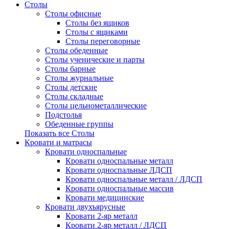
Столы
Столы офисные
Столы без ящиков
Столы с ящиками
Столы переговорные
Столы обеденные
Столы ученические и парты
Столы барные
Столы журнальные
Столы детские
Столы складные
Столы цельнометаллические
Подстолья
Обеденные группы
Показать все Столы
Кровати и матрасы
Кровати односпальные
Кровати односпальные металл
Кровати односпальные ЛДСП
Кровати односпальные металл / ЛДСП
Кровати односпальные массив
Кровати медицинские
Кровати двухъярусные
Кровати 2-яр металл
Кровати 2-яр металл / ЛДСП