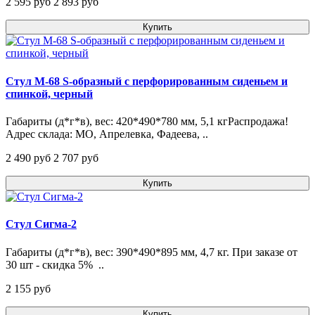
2 595 pуб
2 893 pуб
Купить
Стул М-68 S-образный с перфорированным сиденьем и
спинкой, черный
Габариты (д*г*в), вес: 420*490*780 мм, 5,1 кгРаспродажа!
Адрес склада: МО, Апрелевка, Фадеева, ..
2 490 pуб
2 707 pуб
Купить
Стул Сигма-2
Габариты (д*г*в), вес: 390*490*895 мм, 4,7 кг. При заказе от
30 шт - скидка 5% ..
2 155 pуб
Купить