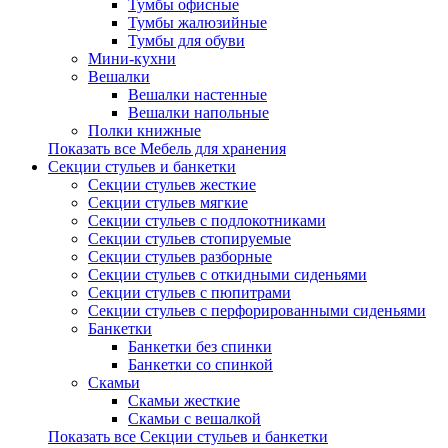
Тумбы офисные
Тумбы жалюзийные
Тумбы для обуви
Мини-кухни
Вешалки
Вешалки настенные
Вешалки напольные
Полки книжные
Показать все Мебель для хранения
Секции стульев и банкетки
Секции стульев жесткие
Секции стульев мягкие
Секции стульев с подлокотниками
Секции стульев стопируемые
Секции стульев разборные
Секции стульев с откидными сиденьями
Секции стульев с пюпитрами
Секции стульев с перфорированными сиденьями
Банкетки
Банкетки без спинки
Банкетки со спинкой
Скамьи
Скамьи жесткие
Скамьи с вешалкой
Показать все Секции стульев и банкетки