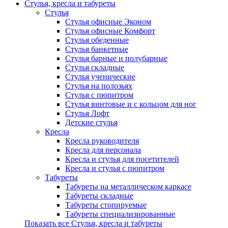
Стулья, кресла и табуреты
Стулья
Стулья офисные Эконом
Стулья офисные Комфорт
Стулья обеденные
Стулья банкетные
Стулья барные и полубарные
Стулья складные
Стулья ученические
Стулья на полозьях
Стулья с пюпитром
Стулья винтовые и с кольцом для ног
Стулья Лофт
Детские стулья
Кресла
Кресла руководителя
Кресла для персонала
Кресла и стулья для посетителей
Кресла и стулья с пюпитром
Табуреты
Табуреты на металлическом каркасе
Табуреты складные
Табуреты стопируемые
Табуреты специализированные
Показать все Стулья, кресла и табуреты