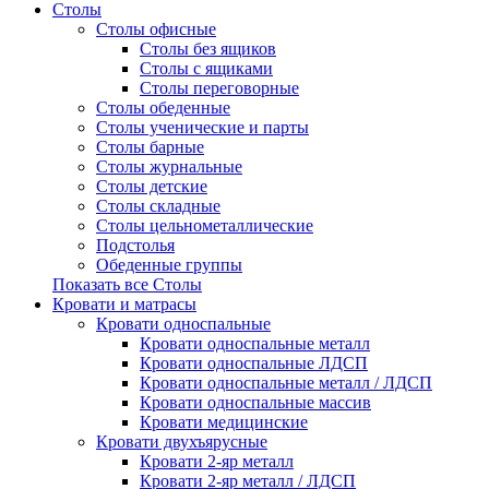
Столы
Столы офисные
Столы без ящиков
Столы с ящиками
Столы переговорные
Столы обеденные
Столы ученические и парты
Столы барные
Столы журнальные
Столы детские
Столы складные
Столы цельнометаллические
Подстолья
Обеденные группы
Показать все Столы
Кровати и матрасы
Кровати односпальные
Кровати односпальные металл
Кровати односпальные ЛДСП
Кровати односпальные металл / ЛДСП
Кровати односпальные массив
Кровати медицинские
Кровати двухъярусные
Кровати 2-яр металл
Кровати 2-яр металл / ЛДСП