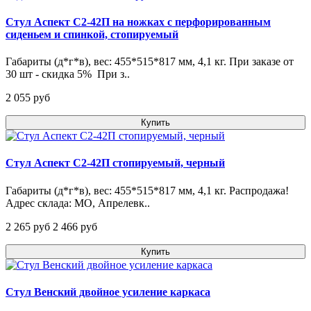
Стул Аспект С2-42П на ножках с перфорированным
сиденьем и спинкой, стопируемый
Габариты (д*г*в), вес: 455*515*817 мм, 4,1 кг. При заказе от
30 шт - скидка 5% При з..
2 055 pуб
Купить
Стул Аспект С2-42П стопируемый, черный
Габариты (д*г*в), вес: 455*515*817 мм, 4,1 кг. Распродажа!
Адрес склада: МО, Апрелевк..
2 265 pуб
2 466 pуб
Купить
Стул Венский двойное усиление каркаса