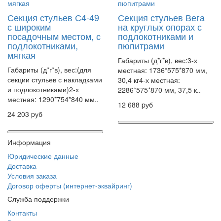
Секция стульев С4-49
Секция стульев Вега
с широким
на круглых опорах с
посадочным местом, с
подлокотниками и
подлокотниками,
пюпитрами
мягкая
Габариты (д*г*в), вес:3-х
Габариты (д*г*в), вес:(для
местная: 1736*575*870 мм,
секции стульев с накладками
30,4 кг4-х местная:
и подлокотниками)2-х
2286*575*870 мм, 37,5 к..
местная: 1290*754*840 мм..
12 688 pуб
24 203 pуб
Информация
Юридические данные
Доставка
Условия заказа
Договор оферты (интернет-эквайринг)
Служба поддержки
Контакты