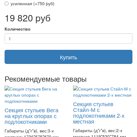
усиленная (+750 pуб)
19 820 pуб
Количество
Купить
Рекомендуемые товары
Секция стульев
Стайл-М с
Секция стульев Вега
подлокотниками 2-х
на круглых опорах с
местная
подлокотниками
Габариты (д*г*в), вес:2-х
Габариты (д*г*в), вес:3-х
местная 1119*530*784 мм,
местная: 1736*575*870 мм,