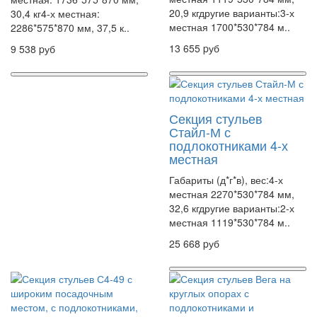
20,9 кгдругие варианты:3-х
30,4 кг4-х местная:
местная 1700*530*784 м..
2286*575*870 мм, 37,5 к..
13 655 pуб
9 538 pуб
Секция стульев
Стайл-М с
подлокотниками 4-х
местная
Габариты (д*г*в), вес:4-х
местная 2270*530*784 мм,
32,6 кгдругие варианты:2-х
местная 1119*530*784 м..
25 668 pуб