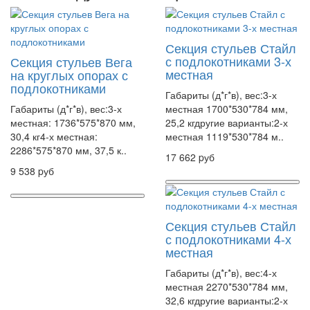
Секция стульев Стайл
с подлокотниками 3-х
Секция стульев Вега
местная
на круглых опорах с
подлокотниками
Габариты (д*г*в), вес:3-х
Габариты (д*г*в), вес:3-х
местная 1700*530*784 мм,
местная: 1736*575*870 мм,
25,2 кгдругие варианты:2-х
30,4 кг4-х местная:
местная 1119*530*784 м..
2286*575*870 мм, 37,5 к..
17 662 pуб
9 538 pуб
Секция стульев Стайл
с подлокотниками 4-х
местная
Габариты (д*г*в), вес:4-х
местная 2270*530*784 мм,
32,6 кгдругие варианты:2-х