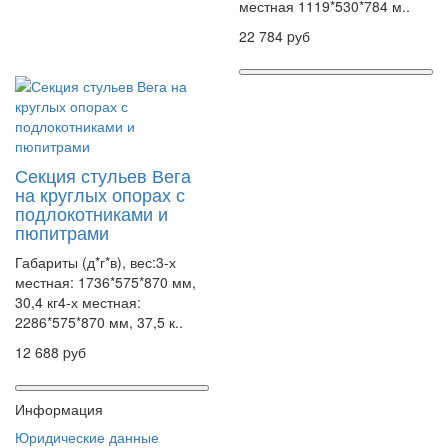
местная 1119*530*784 м..
22 784 pуб
Секция стульев Вега
на круглых опорах с
подлокотниками и
пюпитрами
Габариты (д*г*в), вес:3-х
местная: 1736*575*870 мм,
30,4 кг4-х местная:
2286*575*870 мм, 37,5 к..
12 688 pуб
Информация
Юридические данные