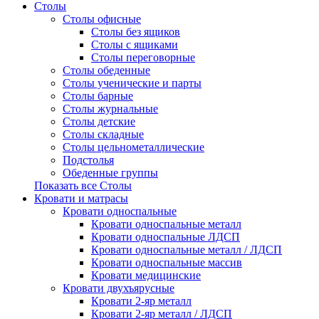
Столы
Столы офисные
Столы без ящиков
Столы с ящиками
Столы переговорные
Столы обеденные
Столы ученические и парты
Столы барные
Столы журнальные
Столы детские
Столы складные
Столы цельнометаллические
Подстолья
Обеденные группы
Показать все Столы
Кровати и матрасы
Кровати односпальные
Кровати односпальные металл
Кровати односпальные ЛДСП
Кровати односпальные металл / ЛДСП
Кровати односпальные массив
Кровати медицинские
Кровати двухъярусные
Кровати 2-яр металл
Кровати 2-яр металл / ЛДСП