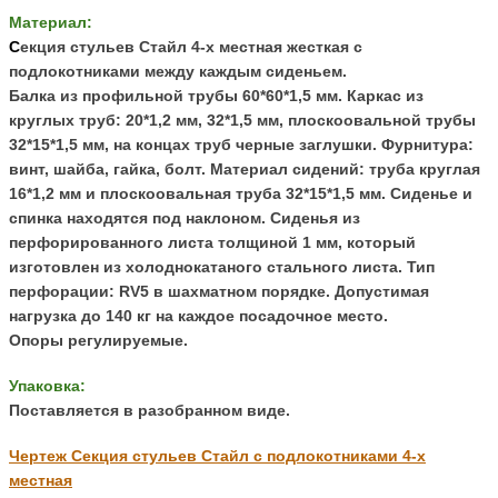
Материал:
С
екция стульев Стайл 4-х местная жесткая с
подлокотниками между каждым сиденьем.
Балка из профильной трубы 60*60*1,5 мм. Каркас из
круглых труб:
20*1,2 мм, 32*1,5 мм, плоскоовальной трубы
32*15*1,5 мм, на концах труб черные заглушки. Фурнитура:
в
инт, шайба, гайка, болт.
Материал сидений:
труба круглая
16*1,2 мм и плоскоовальная труба
32*15*1,5 мм. С
иденье и
спинка находятся под наклоном. Сиденья из
перфорированного листа толщиной 1 мм, который
изготовлен из холоднокатаного стального листа. Тип
перфорации: RV5 в шахматном порядке.
Допустимая
нагрузка до 140 кг на каждое посадочное место.
Опоры регулируемые.
Упаковка:
Поставляется в разобранном виде.
Чертеж Секция стульев Стайл с подлокотниками 4-х
местная