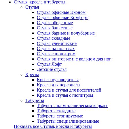
Стулья, кресла и табуреты
Стулья
Стулья офисные Эконом
Стулья офисные Комфорт
Стулья обеденные
Стулья банкетные
Стулья барные и полубарные
Стулья складные
Стулья ученические
Стулья на полозьях
Стулья с пюпитром
Стулья винтовые и с кольцом для ног
Стулья Лофт
Детские стулья
Кресла
Кресла руководителя
Кресла для персонала
Кресла и стулья для посетителей
Кресла и стулья с пюпитром
Табуреты
Табуреты на металлическом каркасе
Табуреты складные
Табуреты стопируемые
Табуреты специализированные
Показать все Стулья, кресла и табуреты