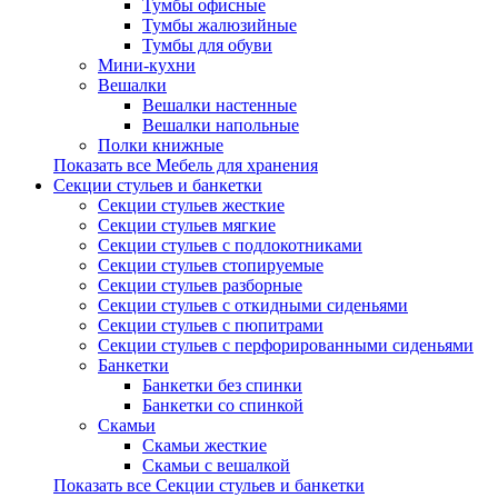
Тумбы офисные
Тумбы жалюзийные
Тумбы для обуви
Мини-кухни
Вешалки
Вешалки настенные
Вешалки напольные
Полки книжные
Показать все Мебель для хранения
Секции стульев и банкетки
Секции стульев жесткие
Секции стульев мягкие
Секции стульев с подлокотниками
Секции стульев стопируемые
Секции стульев разборные
Секции стульев с откидными сиденьями
Секции стульев с пюпитрами
Секции стульев с перфорированными сиденьями
Банкетки
Банкетки без спинки
Банкетки со спинкой
Скамьи
Скамьи жесткие
Скамьи с вешалкой
Показать все Секции стульев и банкетки