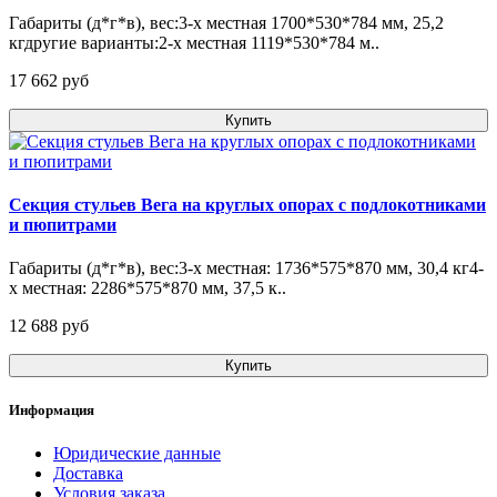
Габариты (д*г*в), вес:3-х местная 1700*530*784 мм, 25,2
кгдругие варианты:2-х местная 1119*530*784 м..
17 662 pуб
Купить
Секция стульев Вега на круглых опорах с подлокотниками
и пюпитрами
Габариты (д*г*в), вес:3-х местная: 1736*575*870 мм, 30,4 кг4-
х местная: 2286*575*870 мм, 37,5 к..
12 688 pуб
Купить
Информация
Юридические данные
Доставка
Условия заказа