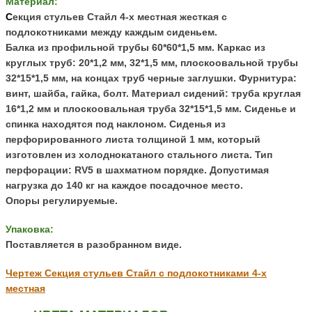
Материал:
С
екция стульев Стайл 4-х местная жесткая с
подлокотниками между каждым сиденьем.
Балка из профильной трубы 60*60*1,5 мм. Каркас из
круглых труб:
20*1,2 мм, 32*1,5 мм, плоскоовальной трубы
32*15*1,5 мм, на концах труб черные заглушки. Фурнитура:
в
инт, шайба, гайка, болт.
Материал сидений:
труба круглая
16*1,2 мм и плоскоовальная труба
32*15*1,5 мм. С
иденье и
спинка находятся под наклоном. Сиденья из
перфорированного листа толщиной 1 мм, который
изготовлен из холоднокатаного стального листа. Тип
перфорации: RV5 в шахматном порядке.
Допустимая
нагрузка до 140 кг на каждое посадочное место.
Опоры регулируемые.
Упаковка:
Поставляется в разобранном виде.
Чертеж Секция стульев Стайл с подлокотниками 4-х
местная