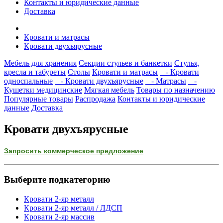
Контакты и юридические данные
Доставка
Кровати и матрасы
Кровати двухъярусные
Мебель для хранения
Секции стульев и банкетки
Стулья,
кресла и табуреты
Столы
Кровати и матрасы
- Кровати
односпальные
- Кровати двухъярусные
- Матрасы
-
Кушетки медицинские
Мягкая мебель
Товары по назначению
Популярные товары
Распродажа
Контакты и юридические
данные
Доставка
Кровати двухъярусные
Запросить коммерческое предложение
Выберите подкатегорию
Кровати 2-яр металл
Кровати 2-яр металл / ЛДСП
Кровати 2-яр массив