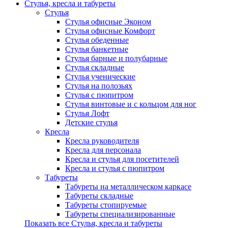
Стулья, кресла и табуреты
Стулья
Стулья офисные Эконом
Стулья офисные Комфорт
Стулья обеденные
Стулья банкетные
Стулья барные и полубарные
Стулья складные
Стулья ученические
Стулья на полозьях
Стулья с пюпитром
Стулья винтовые и с кольцом для ног
Стулья Лофт
Детские стулья
Кресла
Кресла руководителя
Кресла для персонала
Кресла и стулья для посетителей
Кресла и стулья с пюпитром
Табуреты
Табуреты на металлическом каркасе
Табуреты складные
Табуреты стопируемые
Табуреты специализированные
Показать все Стулья, кресла и табуреты