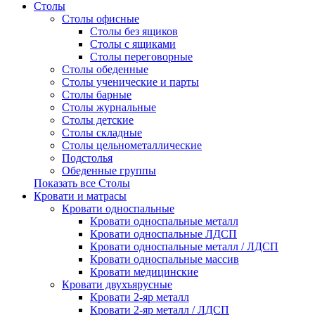
Столы
Столы офисные
Столы без ящиков
Столы с ящиками
Столы переговорные
Столы обеденные
Столы ученические и парты
Столы барные
Столы журнальные
Столы детские
Столы складные
Столы цельнометаллические
Подстолья
Обеденные группы
Показать все Столы
Кровати и матрасы
Кровати односпальные
Кровати односпальные металл
Кровати односпальные ЛДСП
Кровати односпальные металл / ЛДСП
Кровати односпальные массив
Кровати медицинские
Кровати двухъярусные
Кровати 2-яр металл
Кровати 2-яр металл / ЛДСП