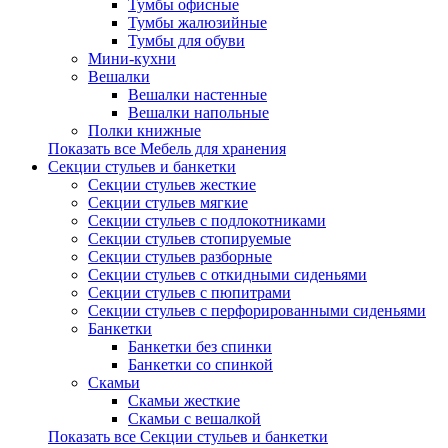
Тумбы офисные
Тумбы жалюзийные
Тумбы для обуви
Мини-кухни
Вешалки
Вешалки настенные
Вешалки напольные
Полки книжные
Показать все Мебель для хранения
Секции стульев и банкетки
Секции стульев жесткие
Секции стульев мягкие
Секции стульев с подлокотниками
Секции стульев стопируемые
Секции стульев разборные
Секции стульев с откидными сиденьями
Секции стульев с пюпитрами
Секции стульев с перфорированными сиденьями
Банкетки
Банкетки без спинки
Банкетки со спинкой
Скамьи
Скамьи жесткие
Скамьи с вешалкой
Показать все Секции стульев и банкетки