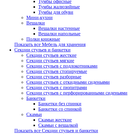
Тумбы офисные
Тумбы жалюзийные
Тумбы для обуви
Мини-кухни
Вешалки
Вешалки настенные
Вешалки напольные
Полки книжные
Показать все Мебель для хранения
Секции стульев и банкетки
Секции стульев жесткие
Секции стульев мягкие
Секции стульев с подлокотниками
Секции стульев стопируемые
Секции стульев разборные
Секции стульев с откидными сиденьями
Секции стульев с пюпитрами
Секции стульев с перфорированными сиденьями
Банкетки
Банкетки без спинки
Банкетки со спинкой
Скамьи
Скамьи жесткие
Скамьи с вешалкой
Показать все Секции стульев и банкетки