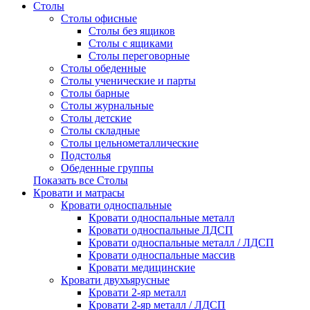
Столы
Столы офисные
Столы без ящиков
Столы с ящиками
Столы переговорные
Столы обеденные
Столы ученические и парты
Столы барные
Столы журнальные
Столы детские
Столы складные
Столы цельнометаллические
Подстолья
Обеденные группы
Показать все Столы
Кровати и матрасы
Кровати односпальные
Кровати односпальные металл
Кровати односпальные ЛДСП
Кровати односпальные металл / ЛДСП
Кровати односпальные массив
Кровати медицинские
Кровати двухъярусные
Кровати 2-яр металл
Кровати 2-яр металл / ЛДСП