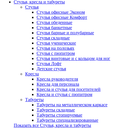
Стулья, кресла и табуреты
Стулья
Стулья офисные Эконом
Стулья офисные Комфорт
Стулья обеденные
Стулья банкетные
Стулья барные и полубарные
Стулья складные
Стулья ученические
Стулья на полозьях
Стулья с пюпитром
Стулья винтовые и с кольцом для ног
Стулья Лофт
Детские стулья
Кресла
Кресла руководителя
Кресла для персонала
Кресла и стулья для посетителей
Кресла и стулья с пюпитром
Табуреты
Табуреты на металлическом каркасе
Табуреты складные
Табуреты стопируемые
Табуреты специализированные
Показать все Стулья, кресла и табуреты