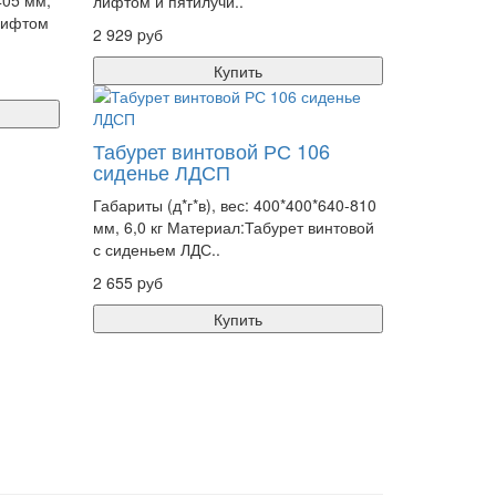
405 мм,
лифтом и пятилучи..
-лифтом
2 929 pуб
Купить
Табурет винтовой РС 106
сиденье ЛДСП
Габариты (д*г*в), вес: 400*400*640-810
мм, 6,0 кг Материал:Табурет винтовой
с сиденьем ЛДС..
2 655 pуб
Купить