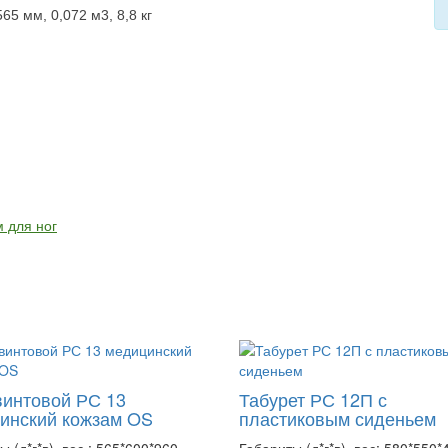
*565 мм
, 0,072 м3, 8,8 кг
м для ног
винтовой РС 13
Табурет РС 12П с
инский кожзам OS
пластиковым сиденьем