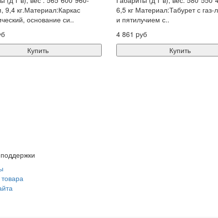
 (д*г*в), вес : 565*600*960-
Габариты (д*г*в), вес: 580*550*
, 9,4 кг.Материал:Каркас
6,5 кг Материал:Табурет с газ
ческий, основание си..
и пятилучием с..
уб
4 861 pуб
Купить
Купить
 поддержки
ы
 товара
айта