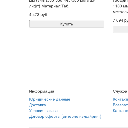
мм (винт)580*550*445-585 мм (газ-
Габариты
лифт) Материал:Таб..
1130 мм
металли
4 473 pуб
7 094 p
Купить
Информация
Служба
Юридические данные
Контакт
Доставка
Возврат
Условия заказа
Карта с
Договор оферты (интернет-эквайринг)