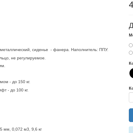
Д
М
с металлический, сиденье - фанера.
Наполнитель: ППУ.
льцо, не регулируемое.
К
мм.
ом - до 150 кг.
К
т - до 100 кг.
65 мм
, 0,072 м3, 9,6 кг