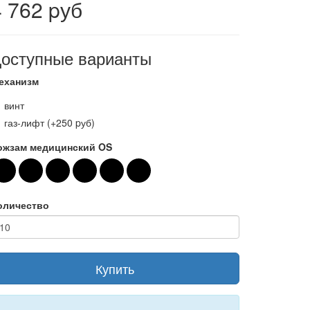
4 762 pуб
оступные варианты
еханизм
винт
газ-лифт (+250 pуб)
ожзам медицинский OS
оличество
Купить