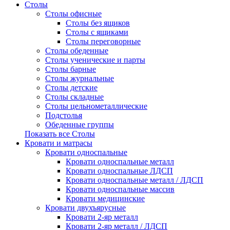
Столы
Столы офисные
Столы без ящиков
Столы с ящиками
Столы переговорные
Столы обеденные
Столы ученические и парты
Столы барные
Столы журнальные
Столы детские
Столы складные
Столы цельнометаллические
Подстолья
Обеденные группы
Показать все Столы
Кровати и матрасы
Кровати односпальные
Кровати односпальные металл
Кровати односпальные ЛДСП
Кровати односпальные металл / ЛДСП
Кровати односпальные массив
Кровати медицинские
Кровати двухъярусные
Кровати 2-яр металл
Кровати 2-яр металл / ЛДСП