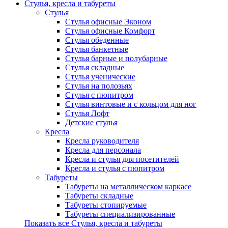
Стулья, кресла и табуреты
Стулья
Стулья офисные Эконом
Стулья офисные Комфорт
Стулья обеденные
Стулья банкетные
Стулья барные и полубарные
Стулья складные
Стулья ученические
Стулья на полозьях
Стулья с пюпитром
Стулья винтовые и с кольцом для ног
Стулья Лофт
Детские стулья
Кресла
Кресла руководителя
Кресла для персонала
Кресла и стулья для посетителей
Кресла и стулья с пюпитром
Табуреты
Табуреты на металлическом каркасе
Табуреты складные
Табуреты стопируемые
Табуреты специализированные
Показать все Стулья, кресла и табуреты