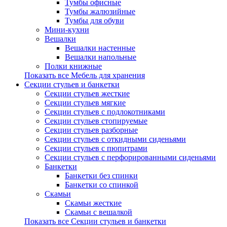
Тумбы офисные
Тумбы жалюзийные
Тумбы для обуви
Мини-кухни
Вешалки
Вешалки настенные
Вешалки напольные
Полки книжные
Показать все Мебель для хранения
Секции стульев и банкетки
Секции стульев жесткие
Секции стульев мягкие
Секции стульев с подлокотниками
Секции стульев стопируемые
Секции стульев разборные
Секции стульев с откидными сиденьями
Секции стульев с пюпитрами
Секции стульев с перфорированными сиденьями
Банкетки
Банкетки без спинки
Банкетки со спинкой
Скамьи
Скамьи жесткие
Скамьи с вешалкой
Показать все Секции стульев и банкетки