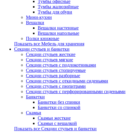
Тумбы офисные
Тумбы жалюзийные
Тумбы для обуви
Мини-кухни
Вешалки
Вешалки настенные
Вешалки напольные
Полки книжные
Показать все Мебель для хранения
Секции стульев и банкетки
Секции стульев жесткие
Секции стульев мягкие
Секции стульев с подлокотниками
Секции стульев стопируемые
Секции стульев разборные
Секции стульев с откидными сиденьями
Секции стульев с пюпитрами
Секции стульев с перфорированными сиденьями
Банкетки
Банкетки без спинки
Банкетки со спинкой
Скамьи
Скамьи жесткие
Скамьи с вешалкой
Показать все Секции стульев и банкетки