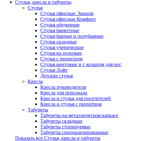
Стулья, кресла и табуреты
Стулья
Стулья офисные Эконом
Стулья офисные Комфорт
Стулья обеденные
Стулья банкетные
Стулья барные и полубарные
Стулья складные
Стулья ученические
Стулья на полозьях
Стулья с пюпитром
Стулья винтовые и с кольцом для ног
Стулья Лофт
Детские стулья
Кресла
Кресла руководителя
Кресла для персонала
Кресла и стулья для посетителей
Кресла и стулья с пюпитром
Табуреты
Табуреты на металлическом каркасе
Табуреты складные
Табуреты стопируемые
Табуреты специализированные
Показать все Стулья, кресла и табуреты