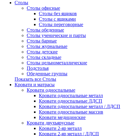
Столы
Столы офисные
Столы без ящиков
Столы с ящиками
Столы переговорные
Столы обеденные
Столы ученические и парты
Столы барные
Столы журнальные
Столы детские
Столы складные
Столы цельнометаллические
Подстолья
Обеденные группы
Показать все Столы
Кровати и матрасы
Кровати односпальные
Кровати односпальные металл
Кровати односпальные ЛДСП
Кровати односпальные металл / ЛДСП
Кровати односпальные массив
Кровати медицинские
Кровати двухъярусные
Кровати 2-яр металл
Кровати 2-яр металл / ЛДСП