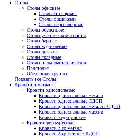
Столы
Столы офисные
Столы без ящиков
Столы с ящиками
Столы переговорные
Столы обеденные
Столы ученические и парты
Столы барные
Столы журнальные
Столы детские
Столы складные
Столы цельнометаллические
Подстолья
Обеденные группы
Показать все Столы
Кровати и матрасы
Кровати односпальные
Кровати односпальные металл
Кровати односпальные ЛДСП
Кровати односпальные металл / ЛДСП
Кровати односпальные массив
Кровати медицинские
Кровати двухъярусные
Кровати 2-яр металл
Кровати 2-яр металл / ЛДСП