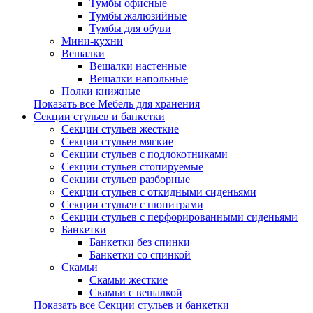
Тумбы офисные
Тумбы жалюзийные
Тумбы для обуви
Мини-кухни
Вешалки
Вешалки настенные
Вешалки напольные
Полки книжные
Показать все Мебель для хранения
Секции стульев и банкетки
Секции стульев жесткие
Секции стульев мягкие
Секции стульев с подлокотниками
Секции стульев стопируемые
Секции стульев разборные
Секции стульев с откидными сиденьями
Секции стульев с пюпитрами
Секции стульев с перфорированными сиденьями
Банкетки
Банкетки без спинки
Банкетки со спинкой
Скамьи
Скамьи жесткие
Скамьи с вешалкой
Показать все Секции стульев и банкетки