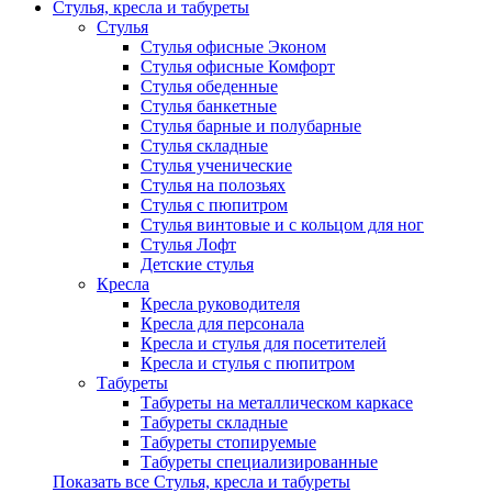
Стулья, кресла и табуреты
Стулья
Стулья офисные Эконом
Стулья офисные Комфорт
Стулья обеденные
Стулья банкетные
Стулья барные и полубарные
Стулья складные
Стулья ученические
Стулья на полозьях
Стулья с пюпитром
Стулья винтовые и с кольцом для ног
Стулья Лофт
Детские стулья
Кресла
Кресла руководителя
Кресла для персонала
Кресла и стулья для посетителей
Кресла и стулья с пюпитром
Табуреты
Табуреты на металлическом каркасе
Табуреты складные
Табуреты стопируемые
Табуреты специализированные
Показать все Стулья, кресла и табуреты