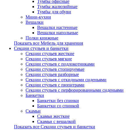
Тумбы офисные
Тумбы жалюзийные
Тумбы для обуви
Мини-кухни
Вешалки
Вешалки настенные
Вешалки напольные
Полки книжные
Показать все Мебель для хранения
Секции стульев и банкетки
Секции стульев жесткие
Секции стульев мягкие
Секции стульев с подлокотниками
Секции стульев стопируемые
Секции стульев разборные
Секции стульев с откидными сиденьями
Секции стульев с пюпитрами
Секции стульев с перфорированными сиденьями
Банкетки
Банкетки без спинки
Банкетки со спинкой
Скамьи
Скамьи жесткие
Скамьи с вешалкой
Показать все Секции стульев и банкетки