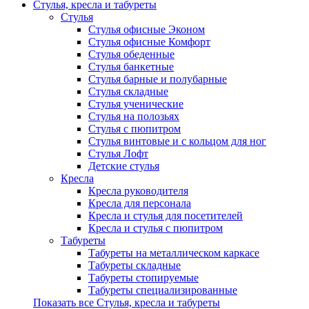
Стулья, кресла и табуреты
Стулья
Стулья офисные Эконом
Стулья офисные Комфорт
Стулья обеденные
Стулья банкетные
Стулья барные и полубарные
Стулья складные
Стулья ученические
Стулья на полозьях
Стулья с пюпитром
Стулья винтовые и с кольцом для ног
Стулья Лофт
Детские стулья
Кресла
Кресла руководителя
Кресла для персонала
Кресла и стулья для посетителей
Кресла и стулья с пюпитром
Табуреты
Табуреты на металлическом каркасе
Табуреты складные
Табуреты стопируемые
Табуреты специализированные
Показать все Стулья, кресла и табуреты