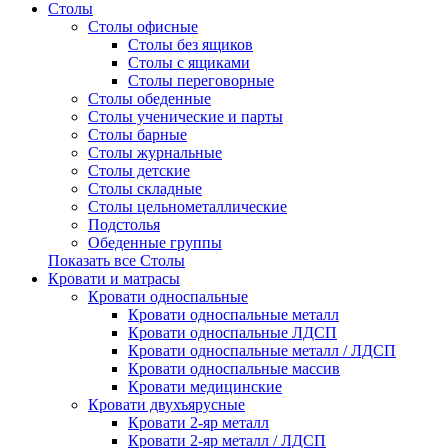
Столы
Столы офисные
Столы без ящиков
Столы с ящиками
Столы переговорные
Столы обеденные
Столы ученические и парты
Столы барные
Столы журнальные
Столы детские
Столы складные
Столы цельнометаллические
Подстолья
Обеденные группы
Показать все Столы
Кровати и матрасы
Кровати односпальные
Кровати односпальные металл
Кровати односпальные ЛДСП
Кровати односпальные металл / ЛДСП
Кровати односпальные массив
Кровати медицинские
Кровати двухъярусные
Кровати 2-яр металл
Кровати 2-яр металл / ЛДСП