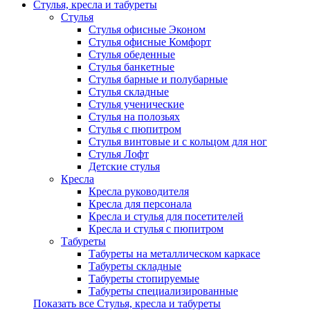
Стулья, кресла и табуреты
Стулья
Стулья офисные Эконом
Стулья офисные Комфорт
Стулья обеденные
Стулья банкетные
Стулья барные и полубарные
Стулья складные
Стулья ученические
Стулья на полозьях
Стулья с пюпитром
Стулья винтовые и с кольцом для ног
Стулья Лофт
Детские стулья
Кресла
Кресла руководителя
Кресла для персонала
Кресла и стулья для посетителей
Кресла и стулья с пюпитром
Табуреты
Табуреты на металлическом каркасе
Табуреты складные
Табуреты стопируемые
Табуреты специализированные
Показать все Стулья, кресла и табуреты