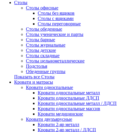
Столы
Столы офисные
Столы без ящиков
Столы с ящиками
Столы переговорные
Столы обеденные
Столы ученические и парты
Столы барные
Столы журнальные
Столы детские
Столы складные
Столы цельнометаллические
Подстолья
Обеденные группы
Показать все Столы
Кровати и матрасы
Кровати односпальные
Кровати односпальные металл
Кровати односпальные ЛДСП
Кровати односпальные металл / ЛДСП
Кровати односпальные массив
Кровати медицинские
Кровати двухъярусные
Кровати 2-яр металл
Кровати 2-яр металл / ЛДСП