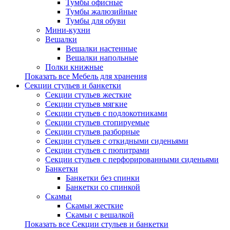
Тумбы офисные
Тумбы жалюзийные
Тумбы для обуви
Мини-кухни
Вешалки
Вешалки настенные
Вешалки напольные
Полки книжные
Показать все Мебель для хранения
Секции стульев и банкетки
Секции стульев жесткие
Секции стульев мягкие
Секции стульев с подлокотниками
Секции стульев стопируемые
Секции стульев разборные
Секции стульев с откидными сиденьями
Секции стульев с пюпитрами
Секции стульев с перфорированными сиденьями
Банкетки
Банкетки без спинки
Банкетки со спинкой
Скамьи
Скамьи жесткие
Скамьи с вешалкой
Показать все Секции стульев и банкетки