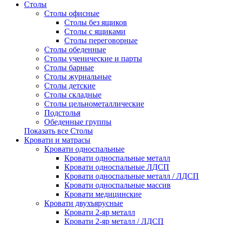
Столы
Столы офисные
Столы без ящиков
Столы с ящиками
Столы переговорные
Столы обеденные
Столы ученические и парты
Столы барные
Столы журнальные
Столы детские
Столы складные
Столы цельнометаллические
Подстолья
Обеденные группы
Показать все Столы
Кровати и матрасы
Кровати односпальные
Кровати односпальные металл
Кровати односпальные ЛДСП
Кровати односпальные металл / ЛДСП
Кровати односпальные массив
Кровати медицинские
Кровати двухъярусные
Кровати 2-яр металл
Кровати 2-яр металл / ЛДСП