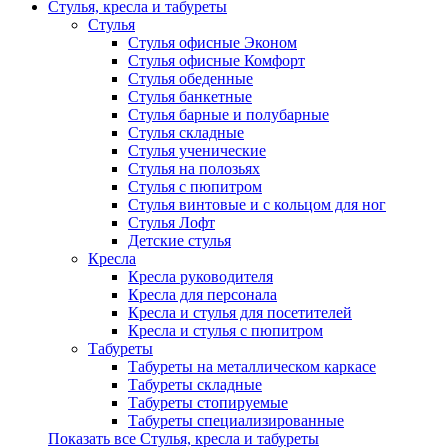
Стулья, кресла и табуреты
Стулья
Стулья офисные Эконом
Стулья офисные Комфорт
Стулья обеденные
Стулья банкетные
Стулья барные и полубарные
Стулья складные
Стулья ученические
Стулья на полозьях
Стулья с пюпитром
Стулья винтовые и с кольцом для ног
Стулья Лофт
Детские стулья
Кресла
Кресла руководителя
Кресла для персонала
Кресла и стулья для посетителей
Кресла и стулья с пюпитром
Табуреты
Табуреты на металлическом каркасе
Табуреты складные
Табуреты стопируемые
Табуреты специализированные
Показать все Стулья, кресла и табуреты