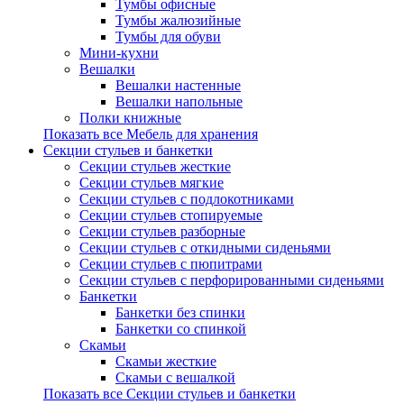
Тумбы офисные
Тумбы жалюзийные
Тумбы для обуви
Мини-кухни
Вешалки
Вешалки настенные
Вешалки напольные
Полки книжные
Показать все Мебель для хранения
Секции стульев и банкетки
Секции стульев жесткие
Секции стульев мягкие
Секции стульев с подлокотниками
Секции стульев стопируемые
Секции стульев разборные
Секции стульев с откидными сиденьями
Секции стульев с пюпитрами
Секции стульев с перфорированными сиденьями
Банкетки
Банкетки без спинки
Банкетки со спинкой
Скамьи
Скамьи жесткие
Скамьи с вешалкой
Показать все Секции стульев и банкетки