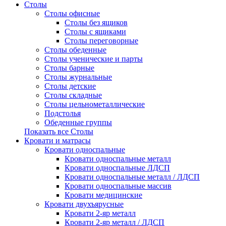
Столы
Столы офисные
Столы без ящиков
Столы с ящиками
Столы переговорные
Столы обеденные
Столы ученические и парты
Столы барные
Столы журнальные
Столы детские
Столы складные
Столы цельнометаллические
Подстолья
Обеденные группы
Показать все Столы
Кровати и матрасы
Кровати односпальные
Кровати односпальные металл
Кровати односпальные ЛДСП
Кровати односпальные металл / ЛДСП
Кровати односпальные массив
Кровати медицинские
Кровати двухъярусные
Кровати 2-яр металл
Кровати 2-яр металл / ЛДСП