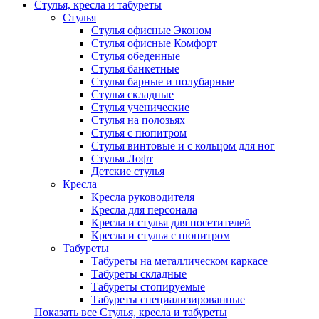
Стулья, кресла и табуреты
Стулья
Стулья офисные Эконом
Стулья офисные Комфорт
Стулья обеденные
Стулья банкетные
Стулья барные и полубарные
Стулья складные
Стулья ученические
Стулья на полозьях
Стулья с пюпитром
Стулья винтовые и с кольцом для ног
Стулья Лофт
Детские стулья
Кресла
Кресла руководителя
Кресла для персонала
Кресла и стулья для посетителей
Кресла и стулья с пюпитром
Табуреты
Табуреты на металлическом каркасе
Табуреты складные
Табуреты стопируемые
Табуреты специализированные
Показать все Стулья, кресла и табуреты