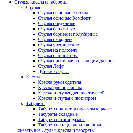
Стулья, кресла и табуреты
Стулья
Стулья офисные Эконом
Стулья офисные Комфорт
Стулья обеденные
Стулья банкетные
Стулья барные и полубарные
Стулья складные
Стулья ученические
Стулья на полозьях
Стулья с пюпитром
Стулья винтовые и с кольцом для ног
Стулья Лофт
Детские стулья
Кресла
Кресла руководителя
Кресла для персонала
Кресла и стулья для посетителей
Кресла и стулья с пюпитром
Табуреты
Табуреты на металлическом каркасе
Табуреты складные
Табуреты стопируемые
Табуреты специализированные
Показать все Стулья, кресла и табуреты