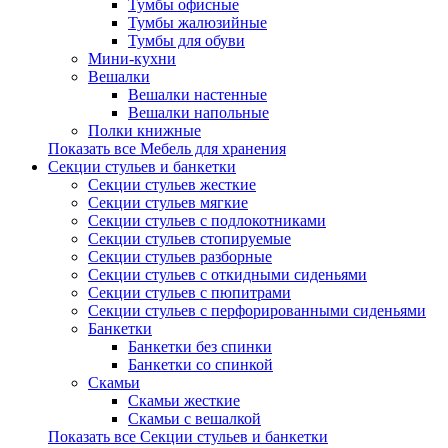
Тумбы офисные
Тумбы жалюзийные
Тумбы для обуви
Мини-кухни
Вешалки
Вешалки настенные
Вешалки напольные
Полки книжные
Показать все Мебель для хранения
Секции стульев и банкетки
Секции стульев жесткие
Секции стульев мягкие
Секции стульев с подлокотниками
Секции стульев стопируемые
Секции стульев разборные
Секции стульев с откидными сиденьями
Секции стульев с пюпитрами
Секции стульев с перфорированными сиденьями
Банкетки
Банкетки без спинки
Банкетки со спинкой
Скамьи
Скамьи жесткие
Скамьи с вешалкой
Показать все Секции стульев и банкетки