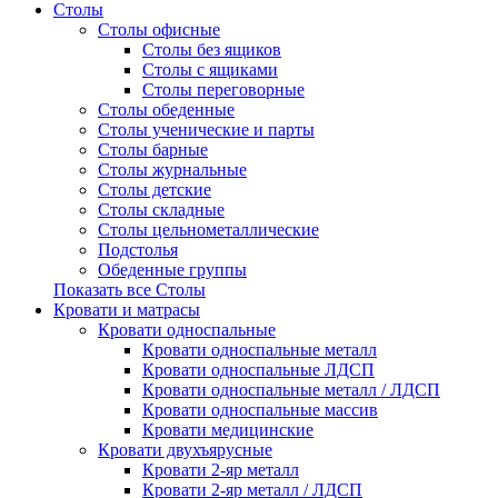
Столы
Столы офисные
Столы без ящиков
Столы с ящиками
Столы переговорные
Столы обеденные
Столы ученические и парты
Столы барные
Столы журнальные
Столы детские
Столы складные
Столы цельнометаллические
Подстолья
Обеденные группы
Показать все Столы
Кровати и матрасы
Кровати односпальные
Кровати односпальные металл
Кровати односпальные ЛДСП
Кровати односпальные металл / ЛДСП
Кровати односпальные массив
Кровати медицинские
Кровати двухъярусные
Кровати 2-яр металл
Кровати 2-яр металл / ЛДСП