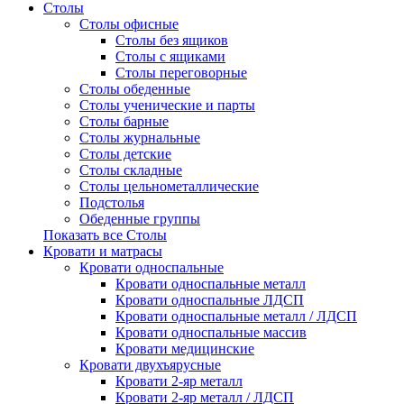
Столы
Столы офисные
Столы без ящиков
Столы с ящиками
Столы переговорные
Столы обеденные
Столы ученические и парты
Столы барные
Столы журнальные
Столы детские
Столы складные
Столы цельнометаллические
Подстолья
Обеденные группы
Показать все Столы
Кровати и матрасы
Кровати односпальные
Кровати односпальные металл
Кровати односпальные ЛДСП
Кровати односпальные металл / ЛДСП
Кровати односпальные массив
Кровати медицинские
Кровати двухъярусные
Кровати 2-яр металл
Кровати 2-яр металл / ЛДСП