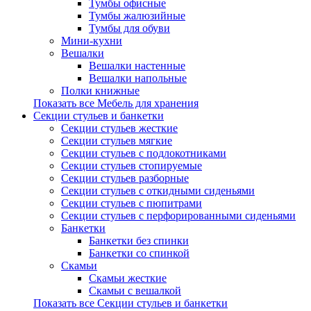
Тумбы офисные
Тумбы жалюзийные
Тумбы для обуви
Мини-кухни
Вешалки
Вешалки настенные
Вешалки напольные
Полки книжные
Показать все Мебель для хранения
Секции стульев и банкетки
Секции стульев жесткие
Секции стульев мягкие
Секции стульев с подлокотниками
Секции стульев стопируемые
Секции стульев разборные
Секции стульев с откидными сиденьями
Секции стульев с пюпитрами
Секции стульев с перфорированными сиденьями
Банкетки
Банкетки без спинки
Банкетки со спинкой
Скамьи
Скамьи жесткие
Скамьи с вешалкой
Показать все Секции стульев и банкетки