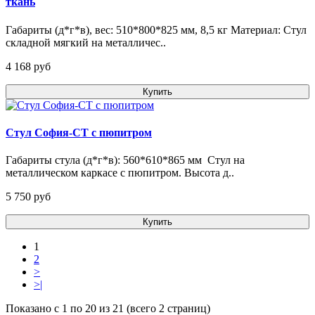
ткань
Габариты (д*г*в), вес: 510*800*825 мм, 8,5 кг Материал: Стул
складной мягкий на металличес..
4 168 pуб
Купить
Стул София-СТ с пюпитром
Габариты стула (д*г*в): 560*610*865 мм Стул на
металлическом каркасе с пюпитром. Высота д..
5 750 pуб
Купить
1
2
>
>|
Показано с 1 по 20 из 21 (всего 2 страниц)