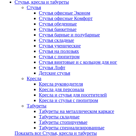
Стулья, кресла и табуреты
Стулья
Стулья офисные Эконом
Стулья офисные Комфорт
Стулья обеденные
Стулья банкетные
Стулья барные и полубарные
Стулья складные
Стулья ученические
Стулья на полозьях
Стулья с пюпитром
Стулья винтовые и с кольцом для ног
Стулья Лофт
Детские стулья
Кресла
Кресла руководителя
Кресла для персонала
Кресла и стулья для посетителей
Кресла и стулья с пюпитром
Табуреты
Табуреты на металлическом каркасе
Табуреты складные
Табуреты стопируемые
Табуреты специализированные
Показать все Стулья, кресла и табуреты