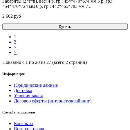
Габариты (д*г*в), вес: 4 р. гр.: 454*470*674 мм 5 р. гр.:
454*470*724 мм 6 р. гр.: 442*465*783 мм 7 ..
2 602 pуб
Купить
1
2
>
>|
Показано с 1 по 20 из 27 (всего 2 страниц)
Информация
Юридические данные
Доставка
Условия заказа
Договор оферты (интернет-эквайринг)
Служба поддержки
Контакты
Возврат товара