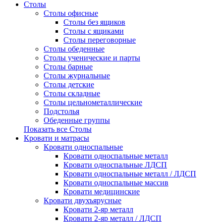
Столы
Столы офисные
Столы без ящиков
Столы с ящиками
Столы переговорные
Столы обеденные
Столы ученические и парты
Столы барные
Столы журнальные
Столы детские
Столы складные
Столы цельнометаллические
Подстолья
Обеденные группы
Показать все Столы
Кровати и матрасы
Кровати односпальные
Кровати односпальные металл
Кровати односпальные ЛДСП
Кровати односпальные металл / ЛДСП
Кровати односпальные массив
Кровати медицинские
Кровати двухъярусные
Кровати 2-яр металл
Кровати 2-яр металл / ЛДСП