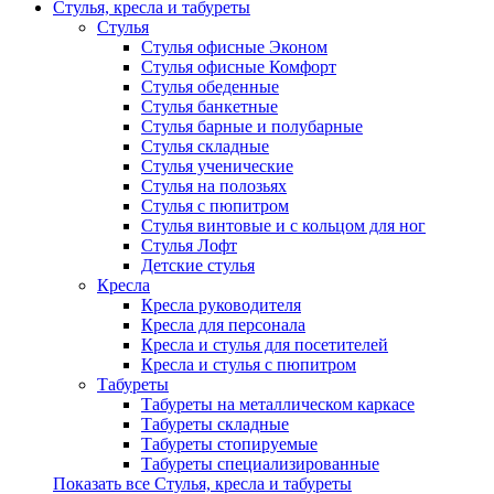
Стулья, кресла и табуреты
Стулья
Стулья офисные Эконом
Стулья офисные Комфорт
Стулья обеденные
Стулья банкетные
Стулья барные и полубарные
Стулья складные
Стулья ученические
Стулья на полозьях
Стулья с пюпитром
Стулья винтовые и с кольцом для ног
Стулья Лофт
Детские стулья
Кресла
Кресла руководителя
Кресла для персонала
Кресла и стулья для посетителей
Кресла и стулья с пюпитром
Табуреты
Табуреты на металлическом каркасе
Табуреты складные
Табуреты стопируемые
Табуреты специализированные
Показать все Стулья, кресла и табуреты