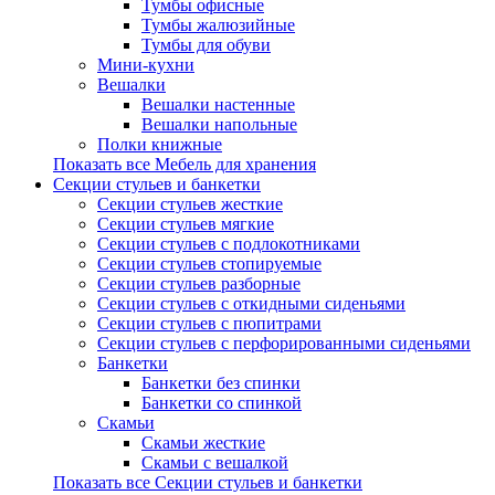
Тумбы офисные
Тумбы жалюзийные
Тумбы для обуви
Мини-кухни
Вешалки
Вешалки настенные
Вешалки напольные
Полки книжные
Показать все Мебель для хранения
Секции стульев и банкетки
Секции стульев жесткие
Секции стульев мягкие
Секции стульев с подлокотниками
Секции стульев стопируемые
Секции стульев разборные
Секции стульев с откидными сиденьями
Секции стульев с пюпитрами
Секции стульев с перфорированными сиденьями
Банкетки
Банкетки без спинки
Банкетки со спинкой
Скамьи
Скамьи жесткие
Скамьи с вешалкой
Показать все Секции стульев и банкетки