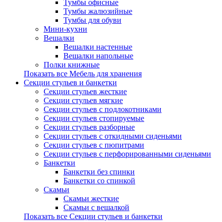
Тумбы офисные
Тумбы жалюзийные
Тумбы для обуви
Мини-кухни
Вешалки
Вешалки настенные
Вешалки напольные
Полки книжные
Показать все Мебель для хранения
Секции стульев и банкетки
Секции стульев жесткие
Секции стульев мягкие
Секции стульев с подлокотниками
Секции стульев стопируемые
Секции стульев разборные
Секции стульев с откидными сиденьями
Секции стульев с пюпитрами
Секции стульев с перфорированными сиденьями
Банкетки
Банкетки без спинки
Банкетки со спинкой
Скамьи
Скамьи жесткие
Скамьи с вешалкой
Показать все Секции стульев и банкетки