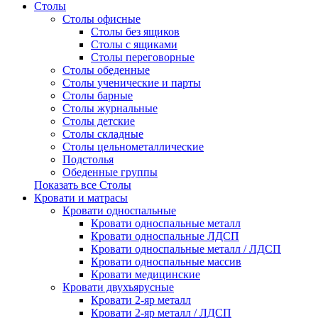
Столы
Столы офисные
Столы без ящиков
Столы с ящиками
Столы переговорные
Столы обеденные
Столы ученические и парты
Столы барные
Столы журнальные
Столы детские
Столы складные
Столы цельнометаллические
Подстолья
Обеденные группы
Показать все Столы
Кровати и матрасы
Кровати односпальные
Кровати односпальные металл
Кровати односпальные ЛДСП
Кровати односпальные металл / ЛДСП
Кровати односпальные массив
Кровати медицинские
Кровати двухъярусные
Кровати 2-яр металл
Кровати 2-яр металл / ЛДСП