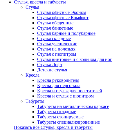
Стулья, кресла и табуреты
Стулья
Стулья офисные Эконом
Стулья офисные Комфорт
Стулья обеденные
Стулья банкетные
Стулья барные и полубарные
Стулья складные
Стулья ученические
Стулья на полозьях
Стулья с пюпитром
Стулья винтовые и с кольцом для ног
Стулья Лофт
Детские стулья
Кресла
Кресла руководителя
Кресла для персонала
Кресла и стулья для посетителей
Кресла и стулья с пюпитром
Табуреты
Табуреты на металлическом каркасе
Табуреты складные
Табуреты стопируемые
Табуреты специализированные
Показать все Стулья, кресла и табуреты