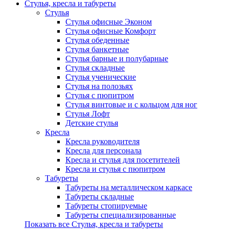
Стулья, кресла и табуреты
Стулья
Стулья офисные Эконом
Стулья офисные Комфорт
Стулья обеденные
Стулья банкетные
Стулья барные и полубарные
Стулья складные
Стулья ученические
Стулья на полозьях
Стулья с пюпитром
Стулья винтовые и с кольцом для ног
Стулья Лофт
Детские стулья
Кресла
Кресла руководителя
Кресла для персонала
Кресла и стулья для посетителей
Кресла и стулья с пюпитром
Табуреты
Табуреты на металлическом каркасе
Табуреты складные
Табуреты стопируемые
Табуреты специализированные
Показать все Стулья, кресла и табуреты