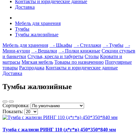
Контакты и юридические данные
Доставка
Мебель для хранения
Тумбы
Тумбы жалюзийные
Мебель для хранения
- Шкафы
- Стеллажи
- Тумбы
-
Мини-кухни
- Вешалки
- Полки книжные
Секции стульев
и банкетки
Стулья, кресла и табуреты
Столы
Кровати и
матрасы
Мягкая мебель
Товары по назначению
Популярные
товары
Распродажа
Контакты и юридические данные
Доставка
Тумбы жалюзийные
Сортировка:
Показать:
Тумба с жалюзи РИНГ 110 (д*г*в) 450*350*840 мм