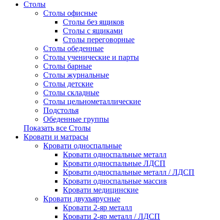
Столы
Столы офисные
Столы без ящиков
Столы с ящиками
Столы переговорные
Столы обеденные
Столы ученические и парты
Столы барные
Столы журнальные
Столы детские
Столы складные
Столы цельнометаллические
Подстолья
Обеденные группы
Показать все Столы
Кровати и матрасы
Кровати односпальные
Кровати односпальные металл
Кровати односпальные ЛДСП
Кровати односпальные металл / ЛДСП
Кровати односпальные массив
Кровати медицинские
Кровати двухъярусные
Кровати 2-яр металл
Кровати 2-яр металл / ЛДСП