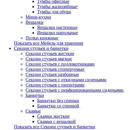
Тумбы офисные
Тумбы жалюзийные
Тумбы для обуви
Мини-кухни
Вешалки
Вешалки настенные
Вешалки напольные
Полки книжные
Показать все Мебель для хранения
Секции стульев и банкетки
Секции стульев жесткие
Секции стульев мягкие
Секции стульев с подлокотниками
Секции стульев стопируемые
Секции стульев разборные
Секции стульев с откидными сиденьями
Секции стульев с пюпитрами
Секции стульев с перфорированными сиденьями
Банкетки
Банкетки без спинки
Банкетки со спинкой
Скамьи
Скамьи жесткие
Скамьи с вешалкой
Показать все Секции стульев и банкетки