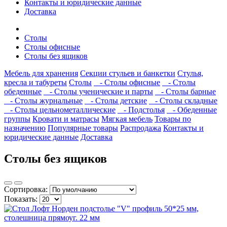
Контакты и юридические данные
Доставка
Столы
Столы офисные
Столы без ящиков
Мебель для хранения
Секции стульев и банкетки
Стулья,
кресла и табуреты
Столы
- Столы офисные
- Столы
обеденные
- Столы ученические и парты
- Столы барные
- Столы журнальные
- Столы детские
- Столы складные
- Столы цельнометаллические
- Подстолья
- Обеденные
группы
Кровати и матрасы
Мягкая мебель
Товары по
назначению
Популярные товары
Распродажа
Контакты и
юридические данные
Доставка
Столы без ящиков
Сортировка:
Показать: