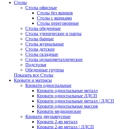
Столы
Столы офисные
Столы без ящиков
Столы с ящиками
Столы переговорные
Столы обеденные
Столы ученические и парты
Столы барные
Столы журнальные
Столы детские
Столы складные
Столы цельнометаллические
Подстолья
Обеденные группы
Показать все Столы
Кровати и матрасы
Кровати односпальные
Кровати односпальные металл
Кровати односпальные ЛДСП
Кровати односпальные металл / ЛДСП
Кровати односпальные массив
Кровати медицинские
Кровати двухъярусные
Кровати 2-яр металл
Кровати 2-яр металл / ЛДСП