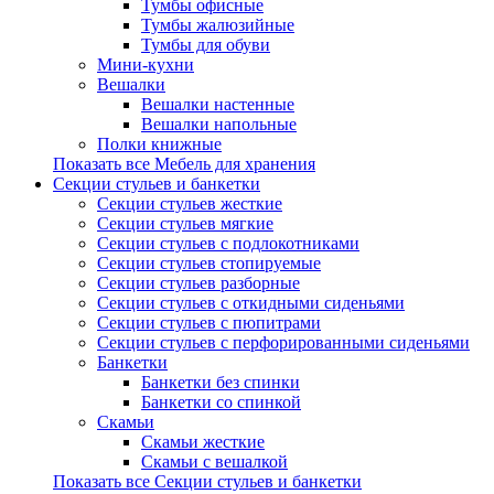
Тумбы офисные
Тумбы жалюзийные
Тумбы для обуви
Мини-кухни
Вешалки
Вешалки настенные
Вешалки напольные
Полки книжные
Показать все Мебель для хранения
Секции стульев и банкетки
Секции стульев жесткие
Секции стульев мягкие
Секции стульев с подлокотниками
Секции стульев стопируемые
Секции стульев разборные
Секции стульев с откидными сиденьями
Секции стульев с пюпитрами
Секции стульев с перфорированными сиденьями
Банкетки
Банкетки без спинки
Банкетки со спинкой
Скамьи
Скамьи жесткие
Скамьи с вешалкой
Показать все Секции стульев и банкетки