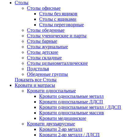
Столы
Столы офисные
Столы без ящиков
Столы с ящиками
Столы переговорные
Столы обеденные
Столы ученические и парты
Столы барные
Столы журнальные
Столы детские
Столы складные
Столы цельнометаллические
Подстолья
Обеденные группы
Показать все Столы
Кровати и матрасы
Кровати односпальные
Кровати односпальные металл
Кровати односпальные ЛДСП
Кровати односпальные металл / ЛДСП
Кровати односпальные массив
Кровати медицинские
Кровати двухъярусные
Кровати 2-яр металл
Кровати 2-яр металл / ЛДСП