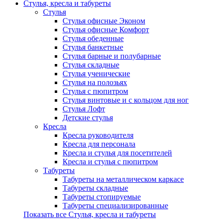
Стулья, кресла и табуреты
Стулья
Стулья офисные Эконом
Стулья офисные Комфорт
Стулья обеденные
Стулья банкетные
Стулья барные и полубарные
Стулья складные
Стулья ученические
Стулья на полозьях
Стулья с пюпитром
Стулья винтовые и с кольцом для ног
Стулья Лофт
Детские стулья
Кресла
Кресла руководителя
Кресла для персонала
Кресла и стулья для посетителей
Кресла и стулья с пюпитром
Табуреты
Табуреты на металлическом каркасе
Табуреты складные
Табуреты стопируемые
Табуреты специализированные
Показать все Стулья, кресла и табуреты