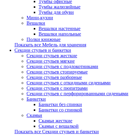
Тумбы офисные
Тумбы жалюзийные
Тумбы для обуви
Мини-кухни
Вешалки
Вешалки настенные
Вешалки напольные
Полки книжные
Показать все Мебель для хранения
Секции стульев и банкетки
Секции стульев жесткие
Секции стульев мягкие
Секции стульев с подлокотниками
Секции стульев стопируемые
Секции стульев разборные
Секции стульев с откидными сиденьями
Секции стульев с пюпитрами
Секции стульев с перфорированными сиденьями
Банкетки
Банкетки без спинки
Банкетки со спинкой
Скамьи
Скамьи жесткие
Скамьи с вешалкой
Показать все Секции стульев и банкетки