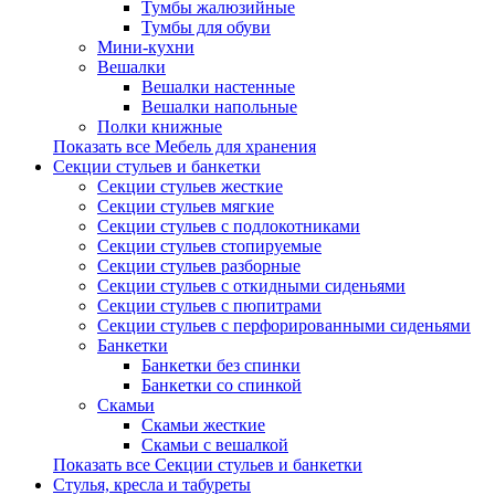
Тумбы жалюзийные
Тумбы для обуви
Мини-кухни
Вешалки
Вешалки настенные
Вешалки напольные
Полки книжные
Показать все Мебель для хранения
Секции стульев и банкетки
Секции стульев жесткие
Секции стульев мягкие
Секции стульев с подлокотниками
Секции стульев стопируемые
Секции стульев разборные
Секции стульев с откидными сиденьями
Секции стульев с пюпитрами
Секции стульев с перфорированными сиденьями
Банкетки
Банкетки без спинки
Банкетки со спинкой
Скамьи
Скамьи жесткие
Скамьи с вешалкой
Показать все Секции стульев и банкетки
Стулья, кресла и табуреты