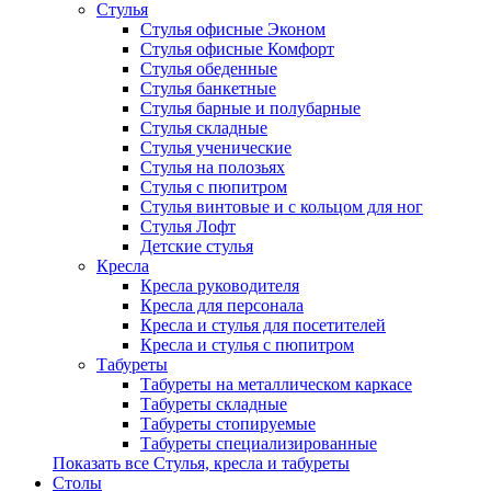
Стулья
Стулья офисные Эконом
Стулья офисные Комфорт
Стулья обеденные
Стулья банкетные
Стулья барные и полубарные
Стулья складные
Стулья ученические
Стулья на полозьях
Стулья с пюпитром
Стулья винтовые и с кольцом для ног
Стулья Лофт
Детские стулья
Кресла
Кресла руководителя
Кресла для персонала
Кресла и стулья для посетителей
Кресла и стулья с пюпитром
Табуреты
Табуреты на металлическом каркасе
Табуреты складные
Табуреты стопируемые
Табуреты специализированные
Показать все Стулья, кресла и табуреты
Столы