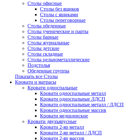
Столы офисные
Столы без ящиков
Столы с ящиками
Столы переговорные
Столы обеденные
Столы ученические и парты
Столы барные
Столы журнальные
Столы детские
Столы складные
Столы цельнометаллические
Подстолья
Обеденные группы
Показать все Столы
Кровати и матрасы
Кровати односпальные
Кровати односпальные металл
Кровати односпальные ЛДСП
Кровати односпальные металл / ЛДСП
Кровати односпальные массив
Кровати медицинские
Кровати двухъярусные
Кровати 2-яр металл
Кровати 2-яр металл / ЛДСП
Кровати 2-яр массив