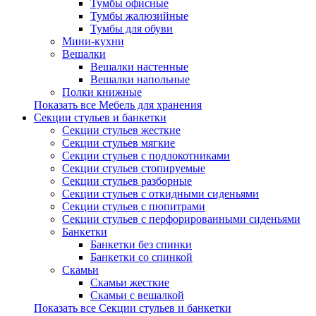
Тумбы офисные
Тумбы жалюзийные
Тумбы для обуви
Мини-кухни
Вешалки
Вешалки настенные
Вешалки напольные
Полки книжные
Показать все Мебель для хранения
Секции стульев и банкетки
Секции стульев жесткие
Секции стульев мягкие
Секции стульев с подлокотниками
Секции стульев стопируемые
Секции стульев разборные
Секции стульев с откидными сиденьями
Секции стульев с пюпитрами
Секции стульев с перфорированными сиденьями
Банкетки
Банкетки без спинки
Банкетки со спинкой
Скамьи
Скамьи жесткие
Скамьи с вешалкой
Показать все Секции стульев и банкетки