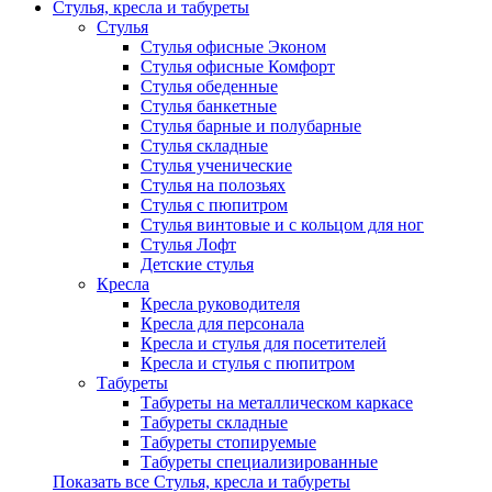
Стулья, кресла и табуреты
Стулья
Стулья офисные Эконом
Стулья офисные Комфорт
Стулья обеденные
Стулья банкетные
Стулья барные и полубарные
Стулья складные
Стулья ученические
Стулья на полозьях
Стулья с пюпитром
Стулья винтовые и с кольцом для ног
Стулья Лофт
Детские стулья
Кресла
Кресла руководителя
Кресла для персонала
Кресла и стулья для посетителей
Кресла и стулья с пюпитром
Табуреты
Табуреты на металлическом каркасе
Табуреты складные
Табуреты стопируемые
Табуреты специализированные
Показать все Стулья, кресла и табуреты