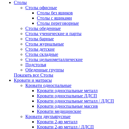
Столы
Столы офисные
Столы без ящиков
Столы с ящиками
Столы переговорные
Столы обеденные
Столы ученические и парты
Столы барные
Столы журнальные
Столы детские
Столы складные
Столы цельнометаллические
Подстолья
Обеденные группы
Показать все Столы
Кровати и матрасы
Кровати односпальные
Кровати односпальные металл
Кровати односпальные ЛДСП
Кровати односпальные металл / ЛДСП
Кровати односпальные массив
Кровати медицинские
Кровати двухъярусные
Кровати 2-яр металл
Кровати 2-яр металл / ЛДСП