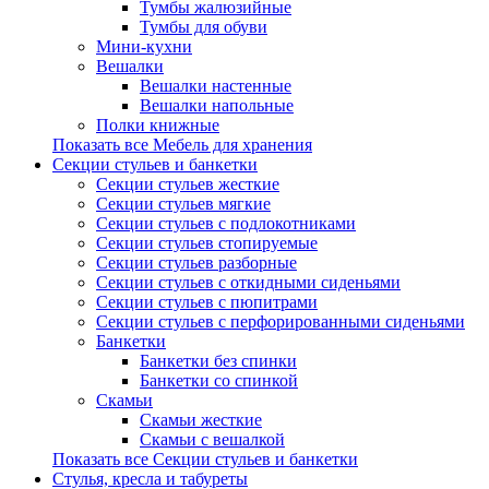
Тумбы жалюзийные
Тумбы для обуви
Мини-кухни
Вешалки
Вешалки настенные
Вешалки напольные
Полки книжные
Показать все Мебель для хранения
Секции стульев и банкетки
Секции стульев жесткие
Секции стульев мягкие
Секции стульев с подлокотниками
Секции стульев стопируемые
Секции стульев разборные
Секции стульев с откидными сиденьями
Секции стульев с пюпитрами
Секции стульев с перфорированными сиденьями
Банкетки
Банкетки без спинки
Банкетки со спинкой
Скамьи
Скамьи жесткие
Скамьи с вешалкой
Показать все Секции стульев и банкетки
Стулья, кресла и табуреты