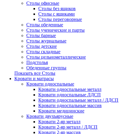
Столы офисные
Столы без ящиков
Столы с ящиками
Столы переговорные
Столы обеденные
Столы ученические и парты
Столы барные
Столы журнальные
Столы детские
Столы складные
Столы цельнометаллические
Подстолья
Обеденные группы
Показать все Столы
Кровати и матрасы
Кровати односпальные
Кровати односпальные металл
Кровати односпальные ЛДСП
Кровати односпальные металл / ЛДСП
Кровати односпальные массив
Кровати медицинские
Кровати двухъярусные
Кровати 2-яр металл
Кровати 2-яр металл / ЛДСП
Кровати 2-яр массив