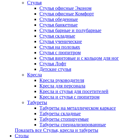
Стулья
Стулья офисные Эконом
Стулья офисные Комфорт
Стулья обеденные
Стулья банкетные
Стулья барные и полубарные
Стулья складные
Стулья ученические
Стулья на полозьях
Стулья с пюпитром
Стулья винтовые и с кольцом для ног
Стулья Лофт
Детские стулья
Кресла
Кресла руководителя
Кресла для персонала
Кресла и стулья для посетителей
Кресла и стулья с пюпитром
Табуреты
Табуреты на металлическом каркасе
Табуреты складные
Табуреты стопируемые
Табуреты специализированные
Показать все Стулья, кресла и табуреты
Столы