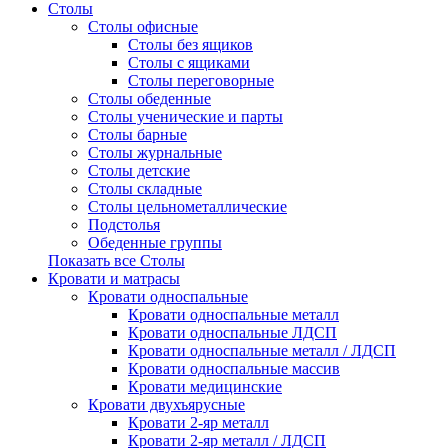
Столы
Столы офисные
Столы без ящиков
Столы с ящиками
Столы переговорные
Столы обеденные
Столы ученические и парты
Столы барные
Столы журнальные
Столы детские
Столы складные
Столы цельнометаллические
Подстолья
Обеденные группы
Показать все Столы
Кровати и матрасы
Кровати односпальные
Кровати односпальные металл
Кровати односпальные ЛДСП
Кровати односпальные металл / ЛДСП
Кровати односпальные массив
Кровати медицинские
Кровати двухъярусные
Кровати 2-яр металл
Кровати 2-яр металл / ЛДСП