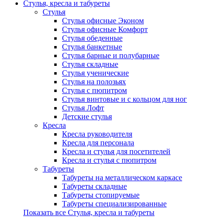
Стулья, кресла и табуреты
Стулья
Стулья офисные Эконом
Стулья офисные Комфорт
Стулья обеденные
Стулья банкетные
Стулья барные и полубарные
Стулья складные
Стулья ученические
Стулья на полозьях
Стулья с пюпитром
Стулья винтовые и с кольцом для ног
Стулья Лофт
Детские стулья
Кресла
Кресла руководителя
Кресла для персонала
Кресла и стулья для посетителей
Кресла и стулья с пюпитром
Табуреты
Табуреты на металлическом каркасе
Табуреты складные
Табуреты стопируемые
Табуреты специализированные
Показать все Стулья, кресла и табуреты