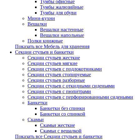
Тумбы офисные
Тумбы жалюзийные
Тумбы для обуви
Мини-кухни
Вешалки
Вешалки настенные
Вешалки напольные
Полки книжные
Показать все Мебель для хранения
Секции стульев и банкетки
Секции стульев жесткие
Секции стульев мягкие
Секции стульев с подлокотниками
Секции стульев стопируемые
Секции стульев разборные
Секции стульев с откидными сиденьями
Секции стульев с пюпитрами
Секции стульев с перфорированными сиденьями
Банкетки
Банкетки без спинки
Банкетки со спинкой
Скамьи
Скамьи жесткие
Скамьи с вешалкой
Показать все Секции стульев и банкетки