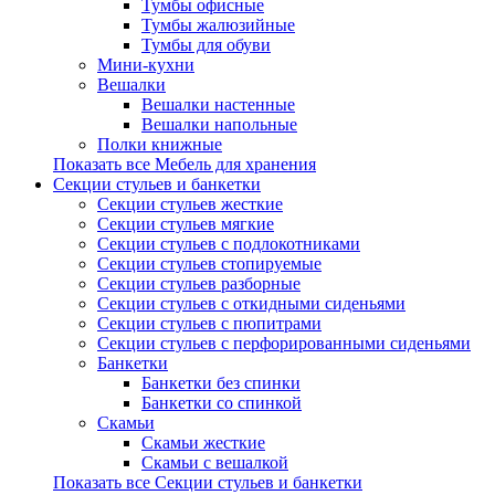
Тумбы офисные
Тумбы жалюзийные
Тумбы для обуви
Мини-кухни
Вешалки
Вешалки настенные
Вешалки напольные
Полки книжные
Показать все Мебель для хранения
Секции стульев и банкетки
Секции стульев жесткие
Секции стульев мягкие
Секции стульев с подлокотниками
Секции стульев стопируемые
Секции стульев разборные
Секции стульев с откидными сиденьями
Секции стульев с пюпитрами
Секции стульев с перфорированными сиденьями
Банкетки
Банкетки без спинки
Банкетки со спинкой
Скамьи
Скамьи жесткие
Скамьи с вешалкой
Показать все Секции стульев и банкетки