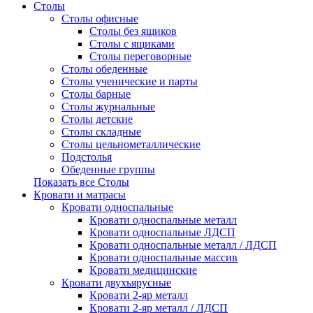
Столы
Столы офисные
Столы без ящиков
Столы с ящиками
Столы переговорные
Столы обеденные
Столы ученические и парты
Столы барные
Столы журнальные
Столы детские
Столы складные
Столы цельнометаллические
Подстолья
Обеденные группы
Показать все Столы
Кровати и матрасы
Кровати односпальные
Кровати односпальные металл
Кровати односпальные ЛДСП
Кровати односпальные металл / ЛДСП
Кровати односпальные массив
Кровати медицинские
Кровати двухъярусные
Кровати 2-яр металл
Кровати 2-яр металл / ЛДСП