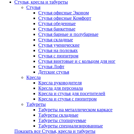
Стулья, кресла и табуреты
Стулья
Стулья офисные Эконом
Стулья офисные Комфорт
Стулья обеденные
Стулья банкетные
Стулья барные и полубарные
Стулья складные
Стулья ученические
Стулья на полозьях
Стулья с пюпитром
Стулья винтовые и с кольцом для ног
Стулья Лофт
Детские стулья
Кресла
Кресла руководителя
Кресла для персонала
Кресла и стулья для посетителей
Кресла и стулья с пюпитром
Табуреты
Табуреты на металлическом каркасе
Табуреты складные
Табуреты стопируемые
Табуреты специализированные
Показать все Стулья, кресла и табуреты