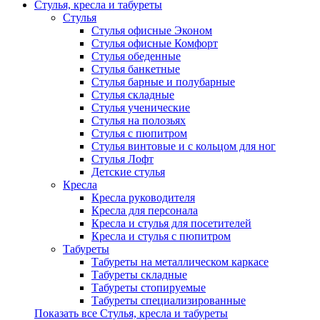
Стулья, кресла и табуреты
Стулья
Стулья офисные Эконом
Стулья офисные Комфорт
Стулья обеденные
Стулья банкетные
Стулья барные и полубарные
Стулья складные
Стулья ученические
Стулья на полозьях
Стулья с пюпитром
Стулья винтовые и с кольцом для ног
Стулья Лофт
Детские стулья
Кресла
Кресла руководителя
Кресла для персонала
Кресла и стулья для посетителей
Кресла и стулья с пюпитром
Табуреты
Табуреты на металлическом каркасе
Табуреты складные
Табуреты стопируемые
Табуреты специализированные
Показать все Стулья, кресла и табуреты