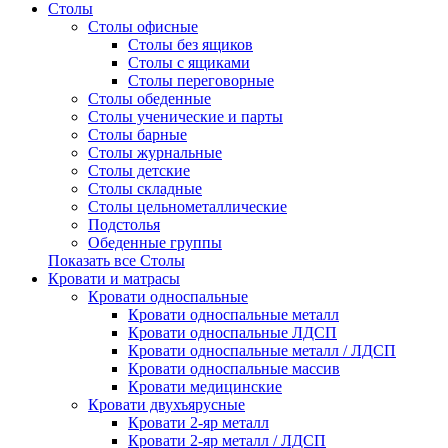
Столы
Столы офисные
Столы без ящиков
Столы с ящиками
Столы переговорные
Столы обеденные
Столы ученические и парты
Столы барные
Столы журнальные
Столы детские
Столы складные
Столы цельнометаллические
Подстолья
Обеденные группы
Показать все Столы
Кровати и матрасы
Кровати односпальные
Кровати односпальные металл
Кровати односпальные ЛДСП
Кровати односпальные металл / ЛДСП
Кровати односпальные массив
Кровати медицинские
Кровати двухъярусные
Кровати 2-яр металл
Кровати 2-яр металл / ЛДСП