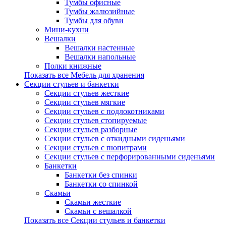
Тумбы офисные
Тумбы жалюзийные
Тумбы для обуви
Мини-кухни
Вешалки
Вешалки настенные
Вешалки напольные
Полки книжные
Показать все Мебель для хранения
Секции стульев и банкетки
Секции стульев жесткие
Секции стульев мягкие
Секции стульев с подлокотниками
Секции стульев стопируемые
Секции стульев разборные
Секции стульев с откидными сиденьями
Секции стульев с пюпитрами
Секции стульев с перфорированными сиденьями
Банкетки
Банкетки без спинки
Банкетки со спинкой
Скамьи
Скамьи жесткие
Скамьи с вешалкой
Показать все Секции стульев и банкетки