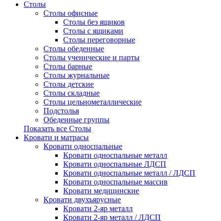
Столы
Столы офисные
Столы без ящиков
Столы с ящиками
Столы переговорные
Столы обеденные
Столы ученические и парты
Столы барные
Столы журнальные
Столы детские
Столы складные
Столы цельнометаллические
Подстолья
Обеденные группы
Показать все Столы
Кровати и матрасы
Кровати односпальные
Кровати односпальные металл
Кровати односпальные ЛДСП
Кровати односпальные металл / ЛДСП
Кровати односпальные массив
Кровати медицинские
Кровати двухъярусные
Кровати 2-яр металл
Кровати 2-яр металл / ЛДСП