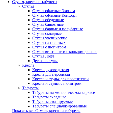
Стулья, кресла и табуреты
Стулья
Стулья офисные Эконом
Стулья офисные Комфорт
Стулья обеденные
Стулья банкетные
Стулья барные и полубарные
Стулья складные
Стулья ученические
Стулья на полозьях
Стулья с пюпитром
Стулья винтовые и с кольцом для ног
Стулья Лофт
Детские стулья
Кресла
Кресла руководителя
Кресла для персонала
Кресла и стулья для посетителей
Кресла и стулья с пюпитром
Табуреты
Табуреты на металлическом каркасе
Табуреты складные
Табуреты стопируемые
Табуреты специализированные
Показать все Стулья, кресла и табуреты