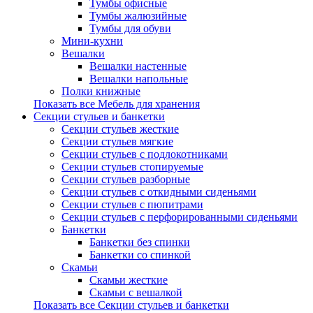
Тумбы офисные
Тумбы жалюзийные
Тумбы для обуви
Мини-кухни
Вешалки
Вешалки настенные
Вешалки напольные
Полки книжные
Показать все Мебель для хранения
Секции стульев и банкетки
Секции стульев жесткие
Секции стульев мягкие
Секции стульев с подлокотниками
Секции стульев стопируемые
Секции стульев разборные
Секции стульев с откидными сиденьями
Секции стульев с пюпитрами
Секции стульев с перфорированными сиденьями
Банкетки
Банкетки без спинки
Банкетки со спинкой
Скамьи
Скамьи жесткие
Скамьи с вешалкой
Показать все Секции стульев и банкетки