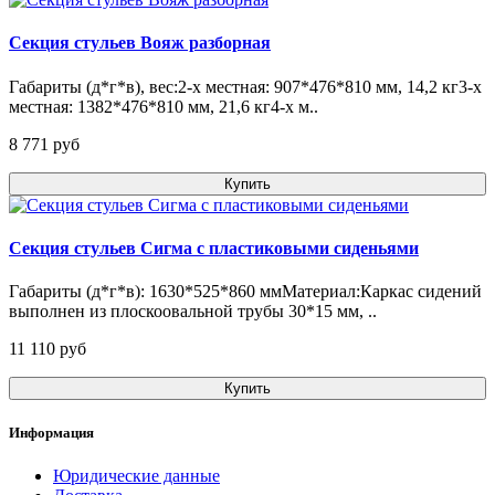
Секция стульев Вояж разборная
Габариты (д*г*в), вес:2-х местная: 907*476*810 мм, 14,2 кг3-х
местная: 1382*476*810 мм, 21,6 кг4-х м..
8 771 pуб
Купить
Секция стульев Сигма с пластиковыми сиденьями
Габариты (д*г*в): 1630*525*860 ммМатериал:Каркас сидений
выполнен из плоскоовальной трубы 30*15 мм, ..
11 110 pуб
Купить
Информация
Юридические данные