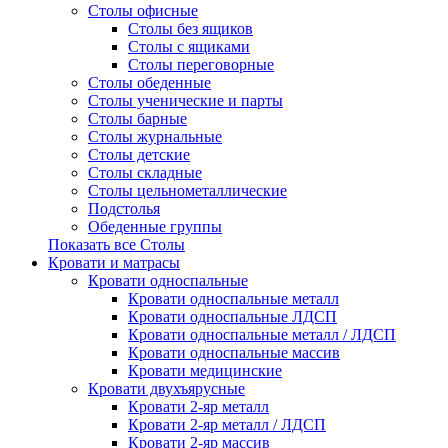
Столы офисные
Столы без ящиков
Столы с ящиками
Столы переговорные
Столы обеденные
Столы ученические и парты
Столы барные
Столы журнальные
Столы детские
Столы складные
Столы цельнометаллические
Подстолья
Обеденные группы
Показать все Столы
Кровати и матрасы
Кровати односпальные
Кровати односпальные металл
Кровати односпальные ЛДСП
Кровати односпальные металл / ЛДСП
Кровати односпальные массив
Кровати медицинские
Кровати двухъярусные
Кровати 2-яр металл
Кровати 2-яр металл / ЛДСП
Кровати 2-яр массив