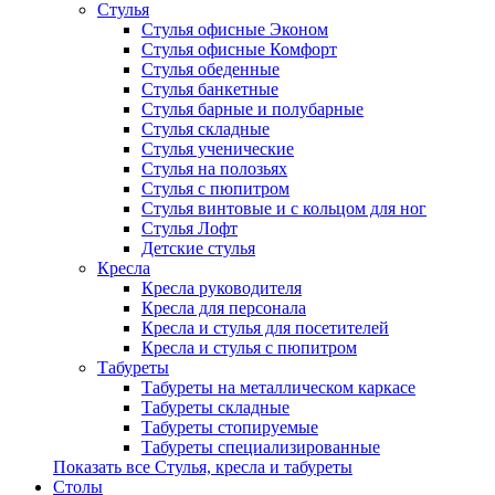
Стулья
Стулья офисные Эконом
Стулья офисные Комфорт
Стулья обеденные
Стулья банкетные
Стулья барные и полубарные
Стулья складные
Стулья ученические
Стулья на полозьях
Стулья с пюпитром
Стулья винтовые и с кольцом для ног
Стулья Лофт
Детские стулья
Кресла
Кресла руководителя
Кресла для персонала
Кресла и стулья для посетителей
Кресла и стулья с пюпитром
Табуреты
Табуреты на металлическом каркасе
Табуреты складные
Табуреты стопируемые
Табуреты специализированные
Показать все Стулья, кресла и табуреты
Столы