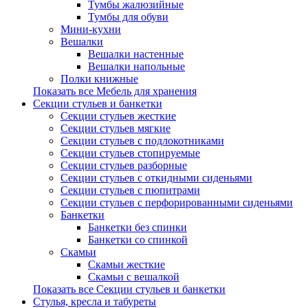
Тумбы жалюзийные
Тумбы для обуви
Мини-кухни
Вешалки
Вешалки настенные
Вешалки напольные
Полки книжные
Показать все Мебель для хранения
Секции стульев и банкетки
Секции стульев жесткие
Секции стульев мягкие
Секции стульев с подлокотниками
Секции стульев стопируемые
Секции стульев разборные
Секции стульев с откидными сиденьями
Секции стульев с пюпитрами
Секции стульев с перфорированными сиденьями
Банкетки
Банкетки без спинки
Банкетки со спинкой
Скамьи
Скамьи жесткие
Скамьи с вешалкой
Показать все Секции стульев и банкетки
Стулья, кресла и табуреты