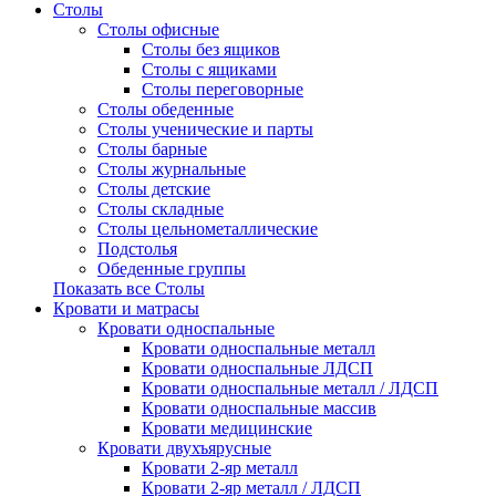
Столы
Столы офисные
Столы без ящиков
Столы с ящиками
Столы переговорные
Столы обеденные
Столы ученические и парты
Столы барные
Столы журнальные
Столы детские
Столы складные
Столы цельнометаллические
Подстолья
Обеденные группы
Показать все Столы
Кровати и матрасы
Кровати односпальные
Кровати односпальные металл
Кровати односпальные ЛДСП
Кровати односпальные металл / ЛДСП
Кровати односпальные массив
Кровати медицинские
Кровати двухъярусные
Кровати 2-яр металл
Кровати 2-яр металл / ЛДСП