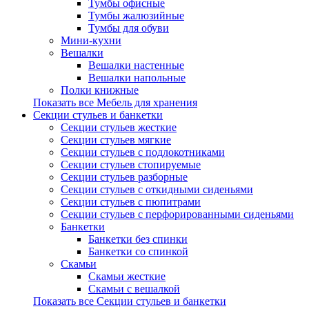
Тумбы офисные
Тумбы жалюзийные
Тумбы для обуви
Мини-кухни
Вешалки
Вешалки настенные
Вешалки напольные
Полки книжные
Показать все Мебель для хранения
Секции стульев и банкетки
Секции стульев жесткие
Секции стульев мягкие
Секции стульев с подлокотниками
Секции стульев стопируемые
Секции стульев разборные
Секции стульев с откидными сиденьями
Секции стульев с пюпитрами
Секции стульев с перфорированными сиденьями
Банкетки
Банкетки без спинки
Банкетки со спинкой
Скамьи
Скамьи жесткие
Скамьи с вешалкой
Показать все Секции стульев и банкетки