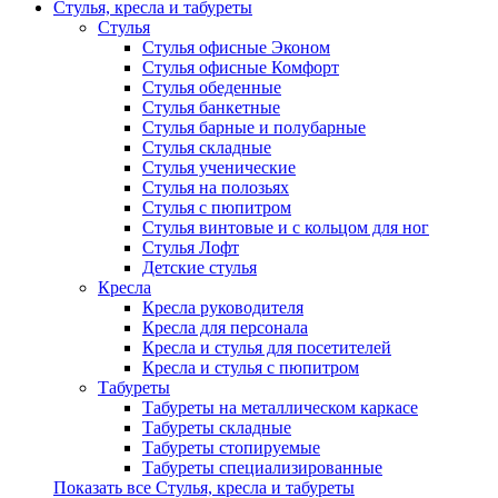
Стулья, кресла и табуреты
Стулья
Стулья офисные Эконом
Стулья офисные Комфорт
Стулья обеденные
Стулья банкетные
Стулья барные и полубарные
Стулья складные
Стулья ученические
Стулья на полозьях
Стулья с пюпитром
Стулья винтовые и с кольцом для ног
Стулья Лофт
Детские стулья
Кресла
Кресла руководителя
Кресла для персонала
Кресла и стулья для посетителей
Кресла и стулья с пюпитром
Табуреты
Табуреты на металлическом каркасе
Табуреты складные
Табуреты стопируемые
Табуреты специализированные
Показать все Стулья, кресла и табуреты